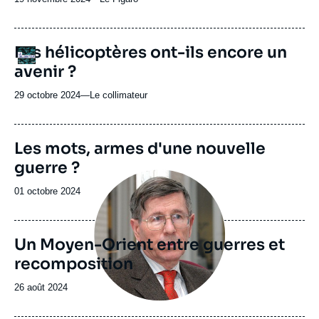
du
journal,
revue
URL
Les hélicoptères ont-ils encore un
Logo
ou
de
avenir ?
Spotify
émission
29 octobre 2024
—
Nom
Le collimateur
du
journal,
revue
Image
Les mots, armes d'une nouvelle
ou
de
guerre ?
couverture
émission
Image
de
principale
la
Date
01 octobre 2024
publication
de
publication
Un Moyen-Orient entre guerres et
recomposition
Date
26 août 2024
de
publication