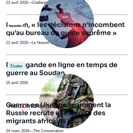
principale
23 avril 2026
—
Nom
Challenges
médiatique
du
journal,
revue
En Iran, « les décisions n’incombent
Logo
ou
qu’au bureau du guide suprême »
émission
21 avril 2026
—
Nom
Le Nouvel Obs
du
journal,
revue
Image
Propagande en ligne en temps de
Études
ou
principale
guerre au Soudan
émission
Image
principale
Date
15 avril 2026
médiatique
de
publication
Guerre en Ukraine : comment la
Logo
Russie recrute et exploite des
migrants africains
24 mars 2026
—
Nom
The Conversation