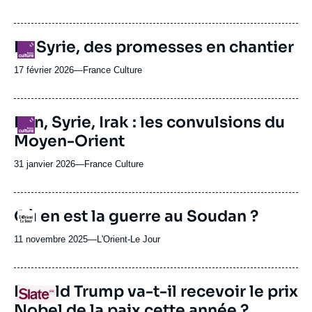
du
journal,
revue
En Syrie, des promesses en chantier
Logo
ou
émission
17 février 2026
—
Nom
France Culture
du
journal,
revue
Iran, Syrie, Irak : les convulsions du
Logo
ou
Moyen-Orient
émission
31 janvier 2026
—
Nom
France Culture
du
journal,
revue
Où en est la guerre au Soudan ?
Logo
ou
émission
11 novembre 2025
—
Nom
L'Orient-Le Jour
du
journal,
revue
URL
Donald Trump va-t-il recevoir le prix
Logo
ou
de
Nobel de la paix cette année ?
Spotify
émission