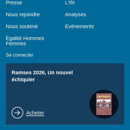
Pied
Presse
Navigation
L'Ifri
de
principale
page
Nous rejoindre
Analyses
Nous soutenir
Événements
Égalité Hommes
Femmes
Se connecter
Titre
Ramses 2026, Un nouvel
échiquier
Lien
Acheter