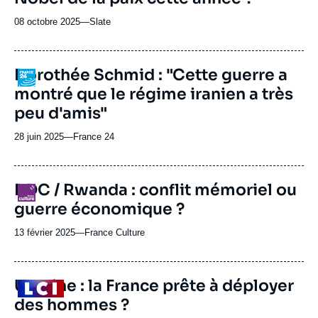
08 octobre 2025
—
Nom
Slate
du
journal,
revue
Dorothée Schmid : "Cette guerre a
Logo
ou
montré que le régime iranien a très
émission
peu d'amis"
28 juin 2025
—
Nom
France 24
du
journal,
revue
RDC / Rwanda : conflit mémoriel ou
Logo
ou
guerre économique ?
émission
13 février 2025
—
Nom
France Culture
du
journal,
revue
Ukraine : la France prête à déployer
Logo
ou
des hommes ?
émission