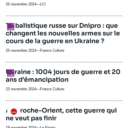
25 novembre 2024
—
Nom
LCI
du
journal,
revue
Tir balistique russe sur Dnipro : que
Logo
ou
changent les nouvelles armes sur le
émission
cours de la guerre en Ukraine ?
25 novembre 2024
—
Nom
France Culture
du
journal,
revue
Ukraine : 1004 jours de guerre et 20
Logo
ou
ans d’émancipation
émission
23 novembre 2024
—
Nom
France Culture
du
journal,
revue
Au Proche-Orient, cette guerre qui
Logo
ou
ne veut pas finir
émission
19 novembre 2024
—
Nom
Le Figaro