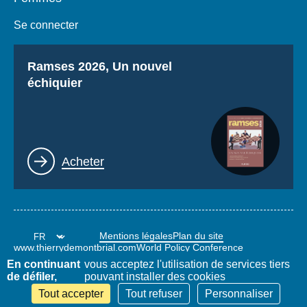
Se connecter
Titre
Ramses 2026, Un nouvel
échiquier
Lien
Acheter
Mentions légales
Plan du site
www.thierrydemontbrial.com
World Policy Conference
Blog Politique étrangère
En continuant
vous acceptez l'utilisation de services tiers
de défiler,
pouvant installer des cookies
Tout accepter
Tout refuser
Personnaliser