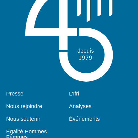
Pied
Presse
Navigation
L'Ifri
de
principale
page
Nous rejoindre
Analyses
Nous soutenir
Événements
Égalité Hommes
Femmes