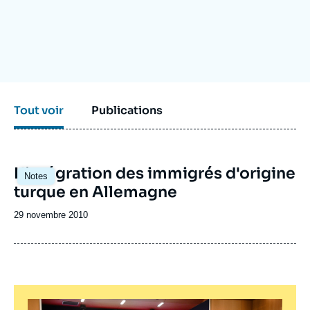
Se connecter
Nous soutenir
Tout voir
Publications
L'intégration des immigrés d'origine
Notes
turque en Allemagne
Date
29 novembre 2010
de
publication