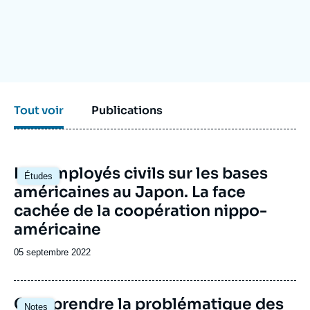
Se connecter
Nous soutenir
Tout voir
Publications
Image
Les employés civils sur les bases
Études
principale
américaines au Japon. La face
cachée de la coopération nippo-
américaine
Date
05 septembre 2022
de
publication
Comprendre la problématique des
Notes