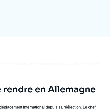
ecrutement
écurité - Défense
ocuments de référence
echnologie
 rendre en Allemagne
placement international depuis sa réélection. Le chef