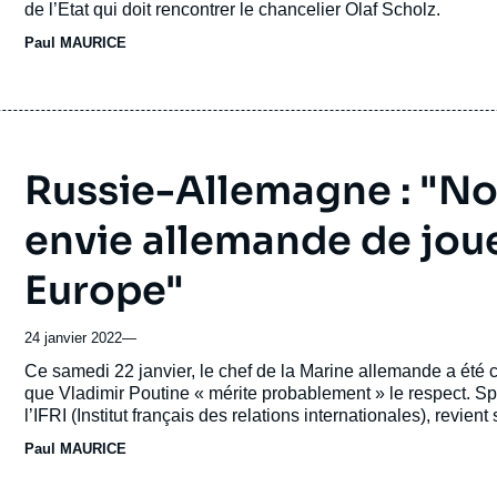
de l’Etat qui doit rencontrer le chancelier Olaf Scholz.
revue
Paul MAURICE
ou
émission
Russie-Allemagne : "N
envie allemande de joue
Europe"
24 janvier 2022
—
Accroche
Ce samedi 22 janvier, le chef de la Marine allemande a été 
que Vladimir Poutine « mérite probablement » le respect. Sp
l’IFRI (Institut français des relations internationales), revie
derniers temps.
Paul MAURICE