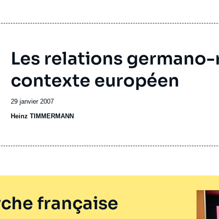
Les relations germano-
contexte européen
Date
29 janvier 2007
de
Heinz TIMMERMANN
publication
che française