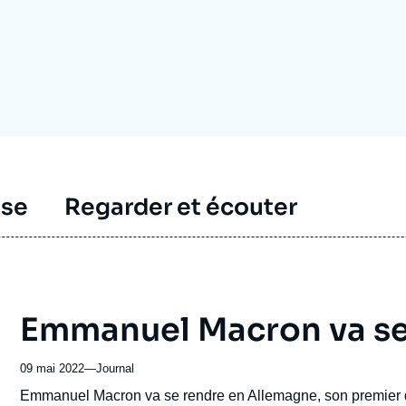
Ramses
Europe
R
S
Politique étrangère
Russie - Eurasie
D
T
Podcast
Afrique du Nord et Moyen-Orient
sse
Regarder et écouter
Emmanuel Macron va se
09 mai 2022
—
Nom
Journal
du
Accroche
Emmanuel Macron va se rendre en Allemagne, son premier dé
journal,