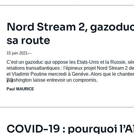
Nord Stream 2, gazoduc 
sa route
15 juin 2021
—
Accroche
C'est un gazoduc qui oppose les Etats-Unis et la Russie, sèm
relations transatlantiques : l'épineux projet Nord Stream 2 d
et Vladimir Poutine mercredi à Genève. Alors que le chantie
Washington laisse entrevoir un compromis.
[...]
Paul MAURICE
COVID-19 : pourquoi l’