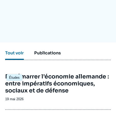
Se connecter
Nous soutenir
Tout voir
Publications
Image
Redémarrer l’économie allemande :
Études
principale
entre impératifs économiques,
sociaux et de défense
Date
19 mai 2026
de
publication