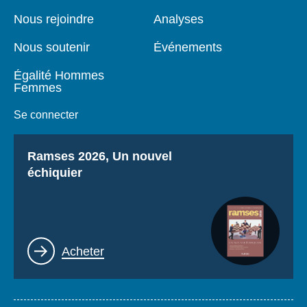
de
principale
page
Nous rejoindre
Analyses
Nous soutenir
Événements
Égalité Hommes
Femmes
Se connecter
Titre
Ramses 2026, Un nouvel
échiquier
Lien
Acheter