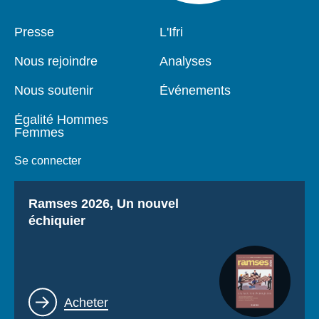
Pied
Presse
Navigation
L'Ifri
de
principale
page
Nous rejoindre
Analyses
Nous soutenir
Événements
Égalité Hommes
Femmes
Se connecter
Titre
Ramses 2026, Un nouvel
échiquier
Lien
Acheter