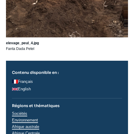
elevage_peul_4.jpg
Fanta Dada Petel
Contenu disponible en :
Français
English
Régions et thématiques
Thématiques
Sociétés
analyses
Environnement
Régions
Afrique australe
Afrique Centrale