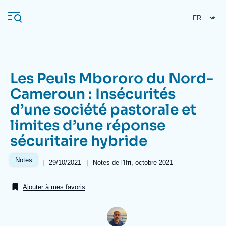
Aller
Panneau de gestion des cookies
au
contenu
principal
Les Peuls Mbororo du Nord-
Navigation
Cameroun : Insécurités
principale
d’une société pastorale et
L'Ifri
limites d’une réponse
sécuritaire hybride
Analyses
À propos de l'Ifri
Recherches fréquentes
Notes
|
Date
29/10/2021
|
Références
Notes de l'Ifri, octobre 2021
de
Événements
L'Ifri en bref
Proche-Orient
publication
Ajouter à mes favoris