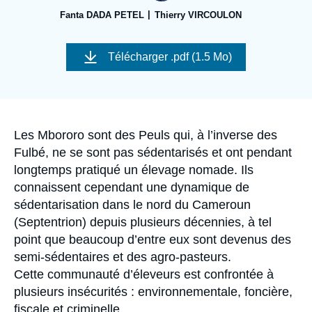
Se connecter
Fanta DADA PETEL
Thierry VIRCOULON
Nous soutenir
Image
de
Télécharger
.pdf (1.5 Mo)
couverture
de
la
publication
Accroche
Les Mbororo sont des Peuls qui, à l’inverse des
Fulbé, ne se sont pas sédentarisés et ont pendant
longtemps pratiqué un élevage nomade. Ils
connaissent cependant une dynamique de
sédentarisation dans le nord du Cameroun
(Septentrion) depuis plusieurs décennies, à tel
point que beaucoup d’entre eux sont devenus des
semi-sédentaires et des agro-pasteurs.
Cette communauté d’éleveurs est confrontée à
plusieurs insécurités : environnementale, foncière,
fiscale et criminelle.