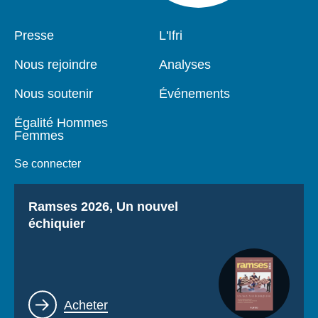
Pied
Presse
Navigation
L'Ifri
de
principale
page
Nous rejoindre
Analyses
Nous soutenir
Événements
Égalité Hommes
Femmes
Se connecter
Titre
Ramses 2026, Un nouvel
échiquier
Lien
Acheter