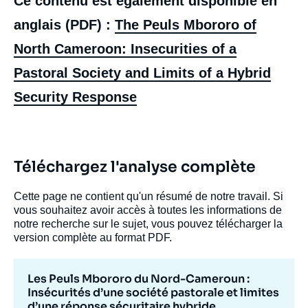
Ce contenu est également disponible en
anglais (PDF) :
The Peuls Mbororo of
North Cameroon: Insecurities of a
Pastoral Society and Limits of a Hybrid
Security Response
Image
Téléchargez l'analyse complète
de
couverture
de
Cette page ne contient qu'un résumé de notre travail. Si
la
vous souhaitez avoir accès à toutes les informations de
publication
notre recherche sur le sujet, vous pouvez télécharger la
version complète au format PDF.
Fanta DADA PETEL, Thierry VIRCOULON,
Les Peuls Mbororo du Nord-Cameroun :
« Les Peuls Mbororo du Nord-Cameroun :
Insécurités d’une société pastorale et limites
Insécurités d’une société pastorale et limites
d’une réponse sécuritaire hybride