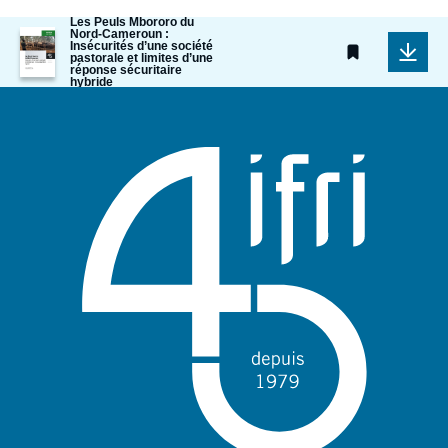
Les Peuls Mbororo du
Image
Nord-Cameroun :
Insécurités d’une société
de
pastorale et limites d’une
couverture
réponse sécuritaire
de
hybride
la
publication