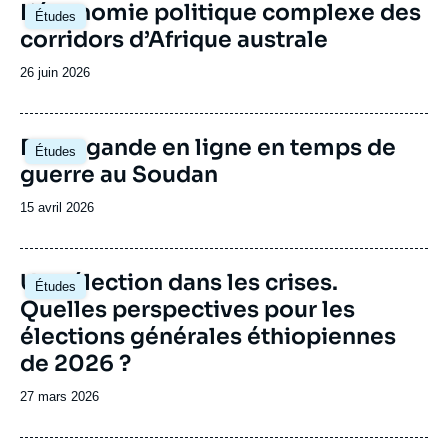
Image
L’économie politique complexe des
Études
principale
corridors d’Afrique australe
Date
26 juin 2026
de
publication
Image
Propagande en ligne en temps de
Études
principale
guerre au Soudan
Date
15 avril 2026
de
publication
Image
Une élection dans les crises.
Études
principale
Quelles perspectives pour les
élections générales éthiopiennes
de 2026 ?
Date
27 mars 2026
de
publication