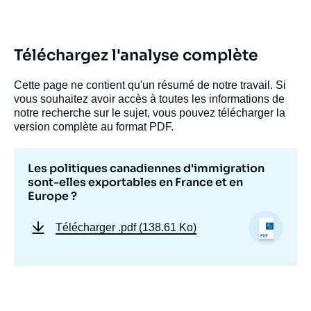
Image
de
Téléchargez l'analyse complète
couverture
de
la
Cette page ne contient qu'un résumé de notre travail. Si
publication
vous souhaitez avoir accès à toutes les informations de
notre recherche sur le sujet, vous pouvez télécharger la
version complète au format PDF.
Vincent THOUVENIN, « Les politiques
Les politiques canadiennes d'immigration
canadiennes d'immigration sont-elles
sont-elles exportables en France et en
exportables en France et en Europe ? »,
Europe ?
Notes, Ifri, 1 août 2005.
Copier
Télécharger
.pdf (138.61 Ko)