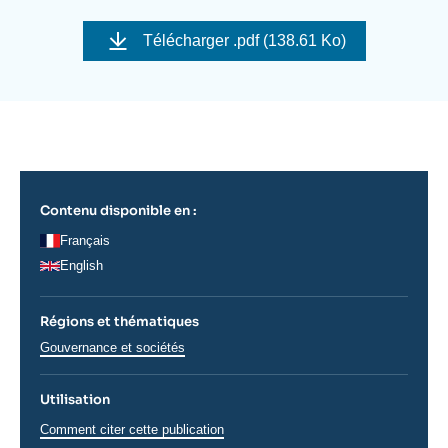
Se connecter
Image
de
Télécharger
.pdf (138.61 Ko)
couverture
Nous soutenir
de
la
publication
Contenu disponible en :
Français
English
Régions et thématiques
Thématiques
Gouvernance et sociétés
analyses
Utilisation
Comment citer cette publication