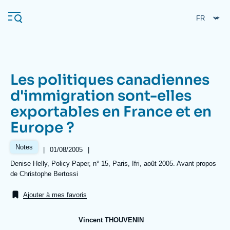
Aller
Panneau de gestion des cookies
au
contenu
principal
Les politiques canadiennes
Navigation
d'immigration sont-elles
principale
exportables en France et en
L'Ifri
Europe ?
Analyses
Notes
|
Date
01/08/2005
|
de
À propos de l'Ifri
Recherches fréquentes
Références
Denise Helly, Policy Paper, n° 15, Paris, Ifri, août 2005. Avant propos
publication
de Christophe Bertossi
Événements
L'Ifri en bref
Proche-Orient
Ajouter à mes favoris
Vincent THOUVENIN