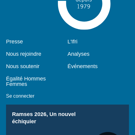
Pied
Presse
Navigation
L'Ifri
de
principale
page
Nous rejoindre
Analyses
Nous soutenir
Événements
Égalité Hommes
Femmes
Se connecter
Titre
Ramses 2026, Un nouvel
échiquier