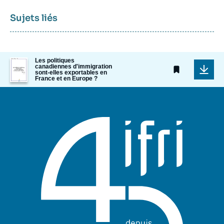
Sujets liés
Image
Les politiques
canadiennes d'immigration
de
sont-elles exportables en
couverture
France et en Europe ?
de
la
publication