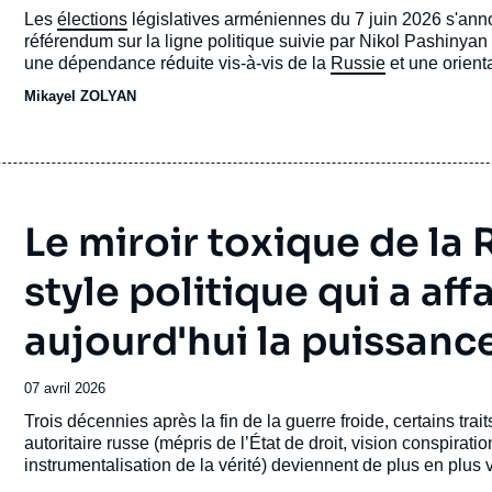
de
Accroche
Les
élections
législatives arméniennes du 7 juin 2026 s'an
publication
référendum sur la ligne politique suivie par Nikol Pashinyan
une dépendance réduite vis-à-vis de la
Russie
et une orient
Contrat civil, reste en tête, mais sa position est fragile, ca
Mikayel ZOLYAN
polarisé, marqué par le traumatisme de la défaite dans la gue
du Karabakh et l’ingérence électorale massive de la Russie.
Le miroir toxique de la
style politique qui a af
aujourd'hui la puissanc
Date
07 avril 2026
de
Accroche
Trois décennies après la fin de la guerre froide, certains tra
publication
autoritaire russe (mépris de l’État de droit, vision conspirat
instrumentalisation de la vérité) deviennent de plus en plus 
particulièrement aux États-Unis. En Russie, ce style n’a pas r