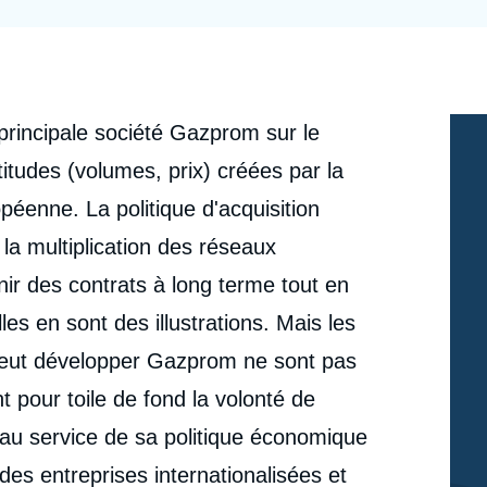
Ramses
Europe
R
S
Politique étrangère
Russie - Eurasie
D
T
Podcast
Afrique du Nord et Moyen-Orient
 principale société Gazprom sur le
tudes (volumes, prix) créées par la
péenne. La politique d'acquisition
la multiplication des réseaux
nir des contrats à long terme tout en
les en sont des illustrations. Mais les
 peut développer Gazprom ne sont pas
t pour toile de fond la volonté de
 au service de sa politique économique
es entreprises internationalisées et