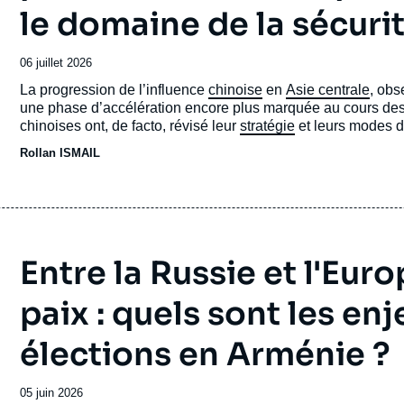
le domaine de la sécuri
Date
06 juillet 2026
de
Accroche
La progression de l’influence
chinoise
en
Asie centrale
, obs
publication
une phase d’accélération encore plus marquée au cours des t
chinoises ont, de facto, révisé leur
stratégie
et leurs modes d’
Rollan ISMAIL
Entre la Russie et l'Euro
paix : quels sont les en
élections en Arménie ?
Date
05 juin 2026