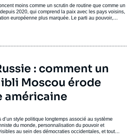
noncent moins comme un scrutin de routine que comme un
 depuis 2020, qui comprend la paix avec les pays voisins,
ation européenne plus marquée. Le parti au pouvoir,
r la campagne se déroule dans un contexte fortement
rre contre l’
Azerbaïdjan
, le déplacement des
Arméniens
 Russie : comment un
faibli Moscou érode
e américaine
its d’un style politique longtemps associé au système
ionniste du monde, personnalisation du pouvoir et
visibles au sein des démocraties occidentales, et tout
enforcé la puissance de l’État ; il a au contraire réduit ses