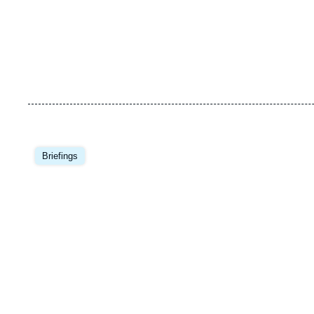
Image
principale
Briefings