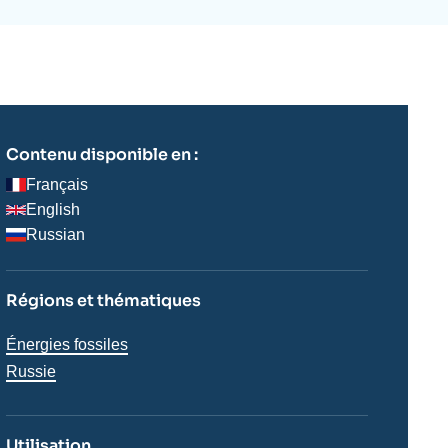
ecrutement
écurité - Défense
ocuments de référence
echnologie
Contenu disponible en :
Français
English
Russian
Régions et thématiques
Thématiques
Énergies fossiles
analyses
Régions
Russie
Utilisation