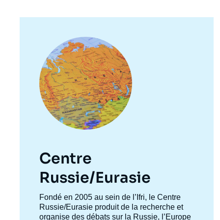
Image
principale
Centre
Russie/Eurasie
Accroche
Fondé en 2005 au sein de l’Ifri, le Centre
Imag
centre
Russie/Eurasie produit de la recherche et
de
couv
organise des débats sur la Russie, l’Europe