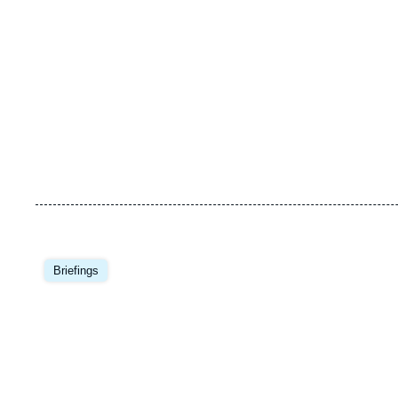
Image
principale
Briefings