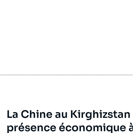
stratégies de Gazprom ? », Notes,
Russie.Eurasie.Visions, Ifri, 30 janvier 2008.
cation
Copier
La Chine au Kirghizstan e
présence économique à