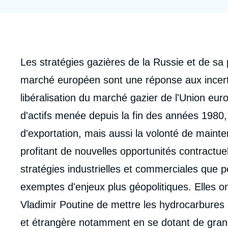
Jeudi 17 septembre 2026 17:30
Partenariats et réseaux
Intelligence artificielle
Nous soutenir en tant que professionnel
Guerre en Ukraine
OTAN
Corps
Les stratégies gazières de la Russie et de sa
analyses
marché européen sont une réponse aux incerti
libéralisation du marché gazier de l'Union euro
d'actifs menée depuis la fin des années 1980, 
d'exportation, mais aussi la volonté de mainte
profitant de nouvelles opportunités contractuel
stratégies industrielles et commerciales que
exemptes d'enjeux plus géopolitiques. Elles on
Vladimir Poutine de mettre les hydrocarbures
et étrangère notamment en se dotant de grand