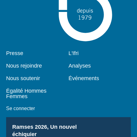
Pied
Presse
Navigation
L'Ifri
de
principale
page
Nous rejoindre
Analyses
Nous soutenir
Événements
Égalité Hommes
Femmes
Se connecter
Titre
Ramses 2026, Un nouvel
échiquier