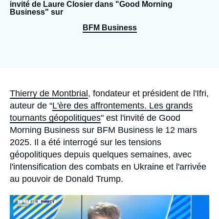
Se connecter
invité de Laure Closier dans "Good Morning
Business" sur
BFM Business
Nous soutenir
Accroche
Thierry de Montbrial
, fondateur et président de l'Ifri,
auteur de “
L'ère des affrontements. Les grands
tournants géopolitiques
" est l'invité de Good
Morning Business sur BFM Business le 12 mars
2025. Il a été interrogé sur les tensions
géopolitiques depuis quelques semaines, avec
l'intensification des combats en Ukraine et l'arrivée
au pouvoir de Donald Trump.
Image
principale
médiatique