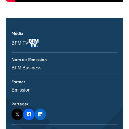
Média
Logo
Nom
BFM TV
du
journal,
revue
Nom de l'émission
ou
émission
Nom
BFM Business
de
l'émission
Format
Catégorie
Emission
journalistique
Partager