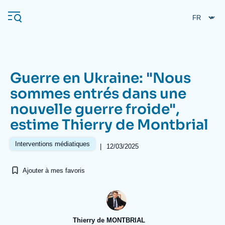
Aller
Panneau de gestion des cookies
au
contenu
principal
Guerre en Ukraine: "Nous
Navigation
sommes entrés dans une
principale
nouvelle guerre froide",
L'Ifri
estime Thierry de Montbrial
Analyses
Interventions médiatiques
|
12/03/2025
À propos de l'Ifri
Recherches fréquentes
Ajouter à mes favoris
Événements
L'Ifri en bref
Proche-Orient
Thierry de MONTBRIAL