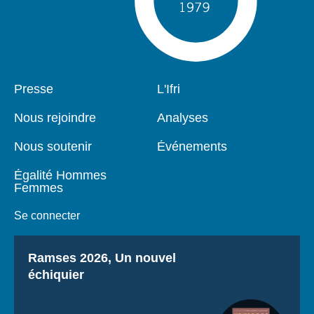
Pied
Presse
Navigation
L'Ifri
de
principale
page
Nous rejoindre
Analyses
Nous soutenir
Événements
Égalité Hommes
Femmes
Se connecter
Titre
Ramses 2026, Un nouvel
échiquier