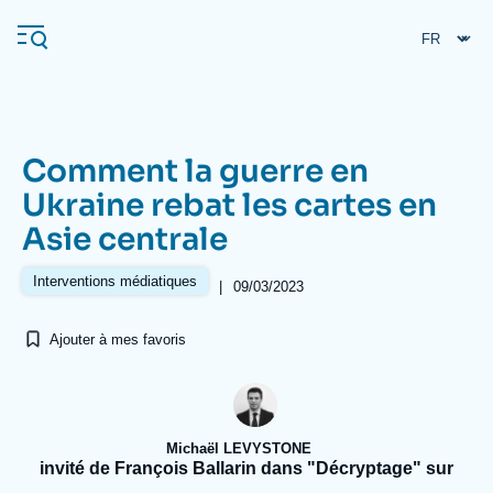
Aller
Panneau de gestion des cookies
au
contenu
principal
Comment la guerre en
Navigation
Ukraine rebat les cartes en
principale
Asie centrale
L'Ifri
Interventions médiatiques
|
09/03/2023
Analyses
Ajouter à mes favoris
À propos de l'Ifri
Recherches fréquentes
Événements
L'Ifri en bref
Proche-Orient
Michaël LEVYSTONE
invité de François Ballarin dans "Décryptage" sur