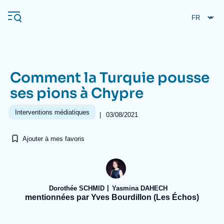
Aller
Panneau de gestion des cookies
au
contenu
principal
Comment la Turquie pousse
Navigation
ses pions à Chypre
principale
L'Ifri
Interventions médiatiques
|
03/08/2021
Ajouter à mes favoris
Analyses
À propos de l'Ifri
Recherches fréquentes
Événements
L'Ifri en bref
Proche-Orient
Dorothée SCHMID
Yasmina DAHECH
mentionnées par Yves Bourdillon (Les Échos)