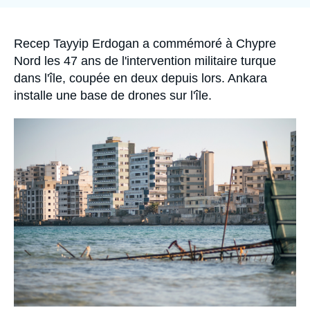
Se connecter
Nous soutenir
Accroche
Recep Tayyip Erdogan a commémoré à Chypre
Nord les 47 ans de l'intervention militaire turque
dans l'île, coupée en deux depuis lors. Ankara
installe une base de drones sur l'île.
Image
principale
médiatique