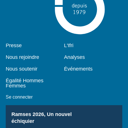
Pied
Presse
Navigation
L'Ifri
de
principale
page
Nous rejoindre
Analyses
Nous soutenir
Événements
Égalité Hommes
Femmes
Se connecter
Titre
Ramses 2026, Un nouvel
échiquier