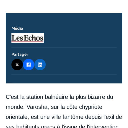
Média
Logo
Partager
Contenu
C'est la station balnéaire la plus bizarre du
intervention
médiatique
monde. Varosha, sur la côte chypriote
orientale, est une ville fantôme depuis l'exil de
ses habitants grecs à l'issue de l'intervention