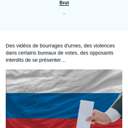
Se connecter
Brut
.
Nous soutenir
Accroche
Des vidéos de bourrages d'urnes, des violences
dans certains bureaux de votes, des opposants
interdits de se présenter…
Image
principale
médiatique