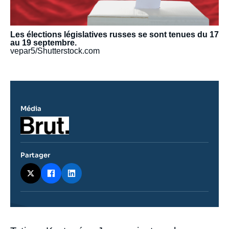
Les élections législatives russes se sont tenues du 17
au 19 septembre.
vepar5/Shutterstock.com
Média
Logo
Partager
Contenu