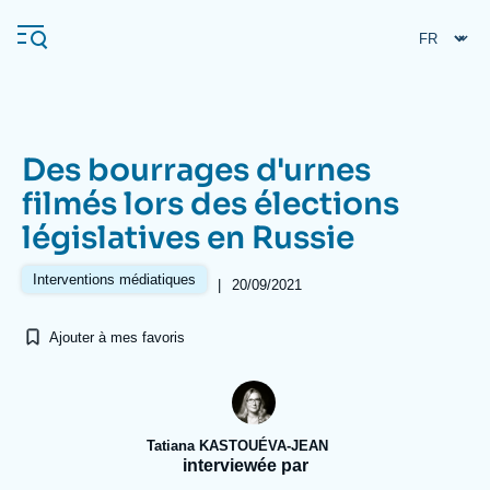
Aller
Panneau de gestion des cookies
au
contenu
principal
Des bourrages d'urnes
Navigation
filmés lors des élections
principale
législatives en Russie
L'Ifri
Interventions médiatiques
|
20/09/2021
Analyses
Ajouter à mes favoris
À propos de l'Ifri
Recherches fréquentes
Événements
L'Ifri en bref
Proche-Orient
Tatiana KASTOUÉVA-JEAN
interviewée par