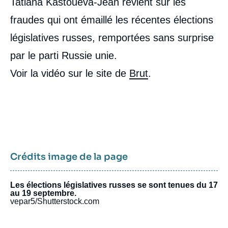
Tatiana Kastouéva-Jean revient sur les
intervention
médiatique
fraudes qui ont émaillé les récentes élections
législatives russes, remportées sans surprise
par le parti Russie unie.
Voir la vidéo sur le site de
Brut
.
Crédits image de la page
Les élections législatives russes se sont tenues du 17
au 19 septembre.
vepar5/Shutterstock.com