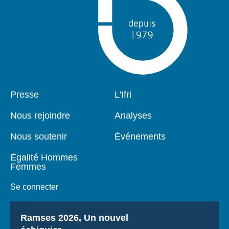
Pied
Presse
Navigation
L'Ifri
de
principale
page
Nous rejoindre
Analyses
Nous soutenir
Événements
Égalité Hommes
Femmes
Se connecter
Titre
Ramses 2026, Un nouvel