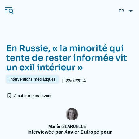
Aller
Panneau de gestion des cookies
au
contenu
principal
En Russie, « la minorité qui
Navigation
tente de rester informée vit
principale
un exil intérieur »
L'Ifri
Interventions médiatiques
|
22/02/2024
Analyses
Ajouter à mes favoris
À propos de l'Ifri
Recherches fréquentes
Événements
L'Ifri en bref
Proche-Orient
Marlène LARUELLE
interviewée par Xavier Eutrope pour