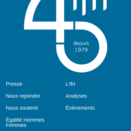
Pied
Presse
Navigation
L'Ifri
de
principale
page
Nous rejoindre
Analyses
Nous soutenir
Événements
Égalité Hommes
Femmes