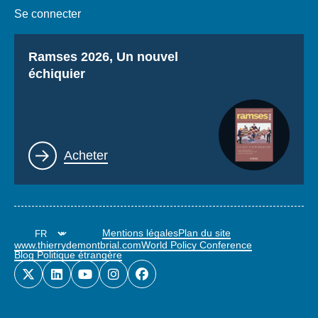
Se connecter
Titre
Ramses 2026, Un nouvel
échiquier
Lien
Acheter
Mentions légales
Plan du site
www.thierrydemontbrial.com
World Policy Conference
Blog Politique étrangère