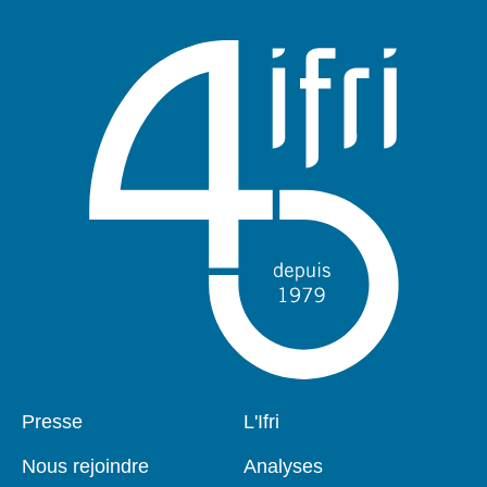
Pied
Presse
Navigation
L'Ifri
de
principale
page
Nous rejoindre
Analyses