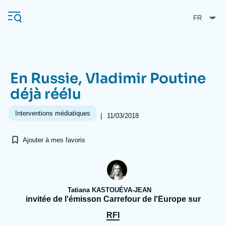
Aller
Panneau de gestion des cookies
au
contenu
principal
En Russie, Vladimir Poutine
Navigation
déjà réélu
principale
L'Ifri
Interventions médiatiques
|
11/03/2018
Ajouter à mes favoris
Analyses
À propos de l'Ifri
Recherches fréquentes
Événements
L'Ifri en bref
Proche-Orient
Tatiana KASTOUÉVA-JEAN
invitée de l'émisson Carrefour de l'Europe sur
RFI