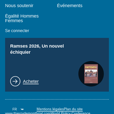
Nous soutenir
Événements
Égalité Hommes
Femmes
Se connecter
Titre
Ramses 2026, Un nouvel
échiquier
Lien
Acheter
Mentions légales
Plan du site
www.thierrydemontbrial.com
World Policy Conference