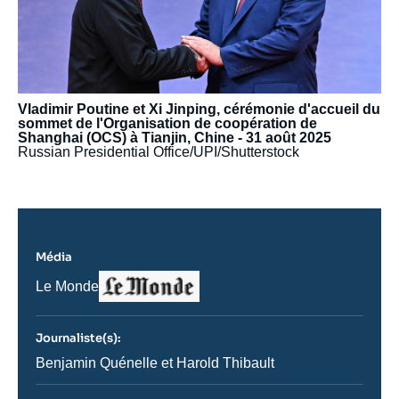
Vladimir Poutine et Xi Jinping, cérémonie d'accueil du
sommet de l'Organisation de coopération de
Shanghai (OCS) à Tianjin, Chine - 31 août 2025
Russian Presidential Office/UPI/Shutterstock
Média
Logo
Nom
Le Monde
du
journal,
revue
Journaliste(s):
ou
émission
Journaliste
Benjamin Quénelle et Harold Thibault