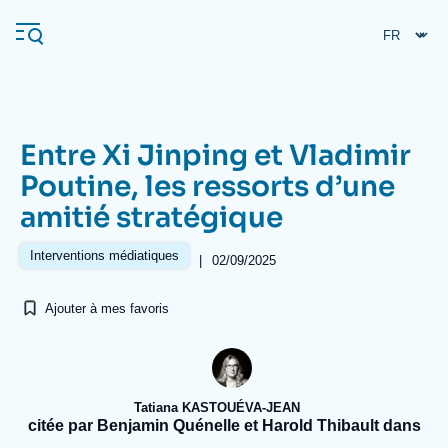
Aller
Panneau de gestion des cookies
au
contenu
principal
Entre Xi Jinping et Vladimir
Navigation
Poutine, les ressorts d’une
principale
amitié stratégique
L'Ifri
Interventions médiatiques
|
02/09/2025
Analyses
Ajouter à mes favoris
À propos de l'Ifri
Recherches fréquentes
Événements
L'Ifri en bref
Proche-Orient
Tatiana KASTOUÉVA-JEAN
citée par Benjamin Quénelle et Harold Thibault dans