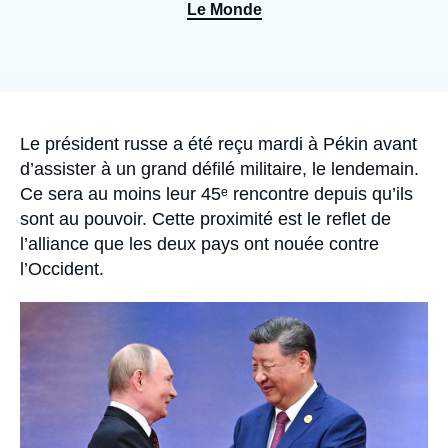
Se connecter
Le Monde
Nous soutenir
Accroche
Le président russe a été reçu mardi à Pékin avant
d’assister à un grand défilé militaire, le lendemain.
Ce sera au moins leur 45ᵉ rencontre depuis qu’ils
sont au pouvoir. Cette proximité est le reflet de
l’alliance que les deux pays ont nouée contre
l’Occident.
Image
principale
médiatique