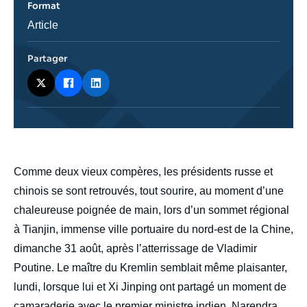
Format
Catégorie
Article
journalistique
Partager
body
Comme deux vieux compères, les présidents russe et
chinois se sont retrouvés, tout sourire, au moment d’une
chaleureuse poignée de main, lors d’un sommet régional
à Tianjin, immense ville portuaire du nord-est de la Chine,
dimanche 31 août, après l’atterrissage de Vladimir
Poutine. Le maître du Kremlin semblait même plaisanter,
lundi, lorsque lui et Xi Jinping ont partagé un moment de
camaraderie avec le premier ministre indien, Narendra