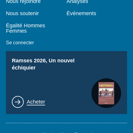
Nous rejoindre
Analyses
Nous soutenir
Événements
Égalité Hommes
Femmes
Se connecter
Titre
Ramses 2026, Un nouvel
échiquier
Lien
Acheter