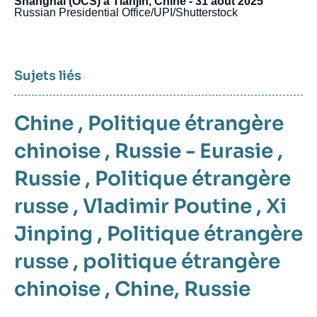
Shanghai (OCS) à Tianjin, Chine - 31 août 2025
Russian Presidential Office/UPI/Shutterstock
Sujets liés
Chine
,
Politique étrangère
chinoise
,
Russie - Eurasie
,
Russie
,
Politique étrangère
russe
,
Vladimir Poutine
,
Xi
Jinping
,
Politique étrangère
russe
,
politique étrangère
chinoise
,
Chine
,
Russie