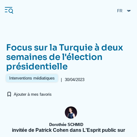
Aller
Panneau de gestion des cookies
au
contenu
principal
Focus sur la Turquie à deux
Navigation
semaines de l'élection
principale
présidentielle
L'Ifri
Interventions médiatiques
|
30/04/2023
Analyses
Ajouter à mes favoris
À propos de l'Ifri
Recherches fréquentes
Événements
L'Ifri en bref
Proche-Orient
Dorothée SCHMID
invitée de Patrick Cohen dans L'Esprit public sur