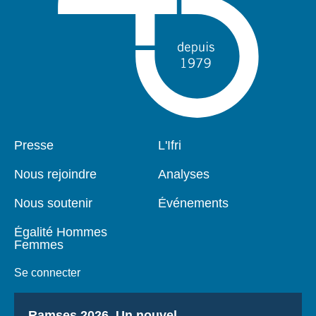
Pied
Presse
Navigation
L'Ifri
de
principale
page
Nous rejoindre
Analyses
Nous soutenir
Événements
Égalité Hommes
Femmes
Se connecter
Titre
Ramses 2026, Un nouvel