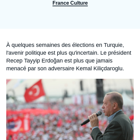
Se connecter
France Culture
Nous soutenir
Accroche
À quelques semaines des élections en Turquie,
l'avenir politique est plus qu'incertain. Le président
Recep Tayyip Erdoğan est plus que jamais
menacé par son adversaire Kemal Kiliçdaroglu.
Image
principale
médiatique