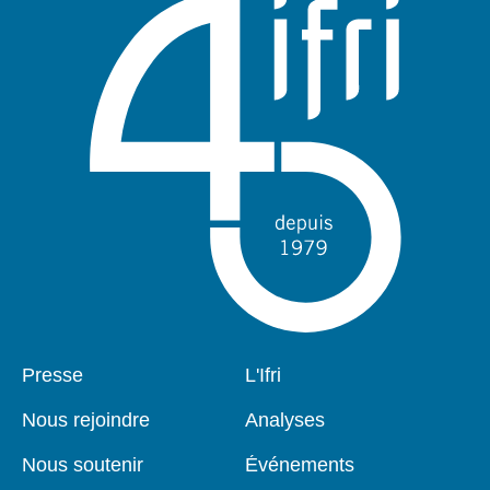
Pied
Presse
Navigation
L'Ifri
de
principale
page
Nous rejoindre
Analyses
Nous soutenir
Événements