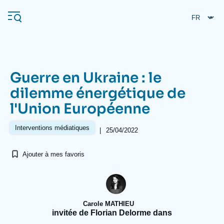
Aller
Panneau de gestion des cookies
au
contenu
principal
Guerre en Ukraine : le
Navigation
dilemme énergétique de
principale
l'Union Européenne
L'Ifri
Interventions médiatiques
|
25/04/2022
Analyses
Ajouter à mes favoris
À propos de l'Ifri
Recherches fréquentes
Événements
L'Ifri en bref
Proche-Orient
Carole MATHIEU
invitée de Florian Delorme dans