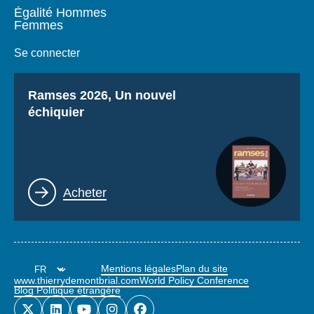
Égalité Hommes
Femmes
Se connecter
Titre
Ramses 2026, Un nouvel
échiquier
Lien
Acheter
Mentions légales
Plan du site
www.thierrydemontbrial.com
World Policy Conference
Blog Politique étrangère