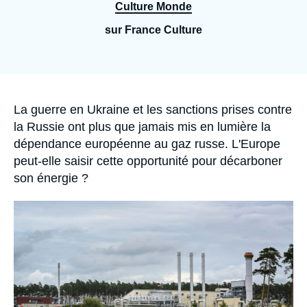
Se connecter
Culture Monde
sur France Culture
Nous soutenir
Accroche
La guerre en Ukraine et les sanctions prises contre
la Russie ont plus que jamais mis en lumière la
dépendance européenne au gaz russe. L'Europe
peut-elle saisir cette opportunité pour décarboner
son énergie ?
Image
principale
médiatique