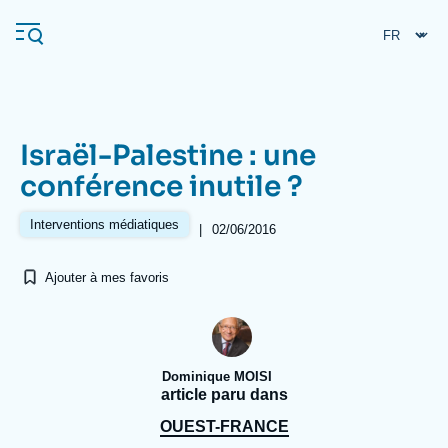
Aller
Panneau de gestion des cookies
au
contenu
principal
Israël-Palestine : une
Navigation
conférence inutile ?
principale
L'Ifri
Interventions médiatiques
|
02/06/2016
Ajouter à mes favoris
Analyses
À propos de l'Ifri
Recherches fréquentes
Événements
L'Ifri en bref
Proche-Orient
Dominique MOISI
article paru dans
OUEST-FRANCE