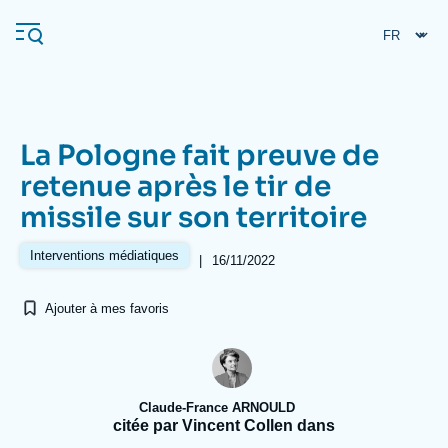
Aller
Panneau de gestion des cookies
au
contenu
principal
La Pologne fait preuve de
Navigation
retenue après le tir de
principale
missile sur son territoire
L'Ifri
Interventions médiatiques
|
16/11/2022
Analyses
Ajouter à mes favoris
À propos de l'Ifri
Recherches fréquentes
Événements
L'Ifri en bref
Proche-Orient
Claude-France ARNOULD
citée par Vincent Collen dans