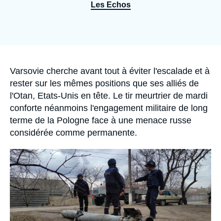
Se connecter
Les Echos
Nous soutenir
Accroche
Varsovie cherche avant tout à éviter l'escalade et à
rester sur les mêmes positions que ses alliés de
l'Otan, Etats-Unis en tête. Le tir meurtrier de mardi
conforte néanmoins l'engagement militaire de long
terme de la Pologne face à une menace russe
considérée comme permanente.
Image
principale
médiatique