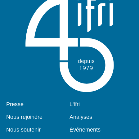
Pied
Presse
Navigation
L'Ifri
de
principale
page
Nous rejoindre
Analyses
Nous soutenir
Événements