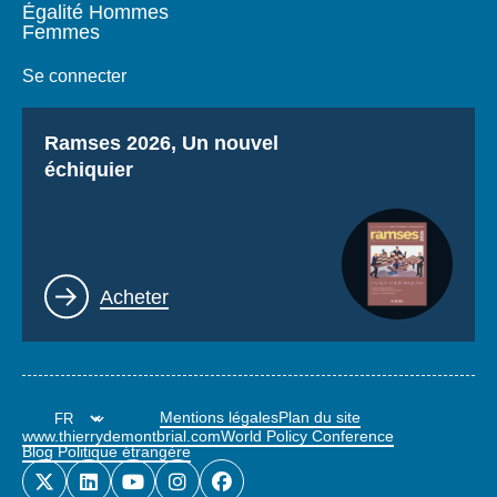
Égalité Hommes
Femmes
Se connecter
Titre
Ramses 2026, Un nouvel
échiquier
Lien
Acheter
Mentions légales
Plan du site
www.thierrydemontbrial.com
World Policy Conference
Blog Politique étrangère