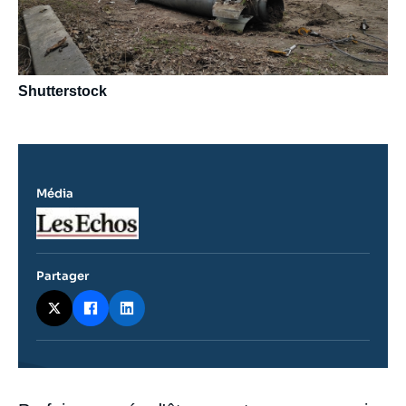
Shutterstock
Média
Logo
Partager
Contenu