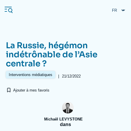
Aller
Panneau de gestion des cookies
au
contenu
principal
La Russie, hégémon
Navigation
indétrônable de l’Asie
principale
centrale ?
L'Ifri
Interventions médiatiques
|
21/12/2022
Analyses
Ajouter à mes favoris
À propos de l'Ifri
Recherches fréquentes
Événements
L'Ifri en bref
Proche-Orient
Michaël LEVYSTONE
dans