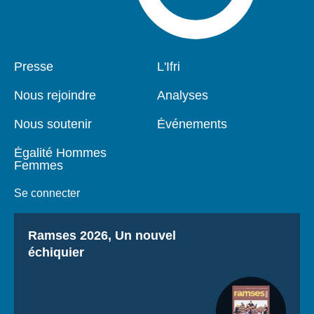
Pied
Presse
Navigation
L'Ifri
de
principale
page
Nous rejoindre
Analyses
Nous soutenir
Événements
Égalité Hommes
Femmes
Se connecter
Titre
Ramses 2026, Un nouvel
échiquier