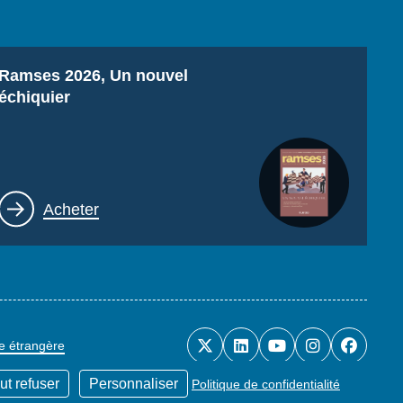
Titre
Ramses 2026, Un nouvel
échiquier
Lien
Acheter
ue étrangère
ut refuser
Personnaliser
Politique de confidentialité