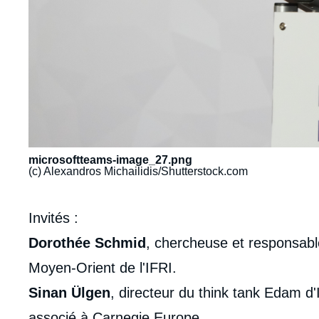
microsoftteams-image_27.png
(c) Alexandros Michailidis/Shutterstock.com
Contenu
Invités
:
intervention
Dorothée Schmid
, chercheuse et responsab
médiatique
Moyen-Orient de l'IFRI.
Sinan Ülgen
, directeur du think tank Edam d'
associé à Carnegie Europe.