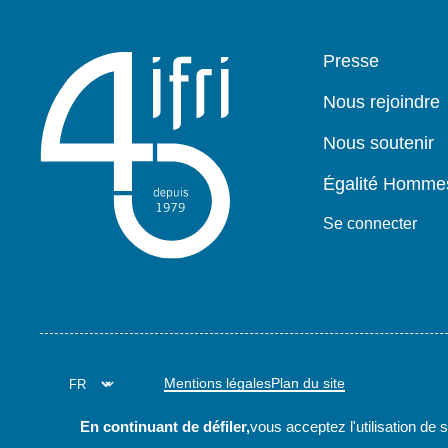
Pied
Presse
de
page
Nous rejoindre
Nous soutenir
Égalité Homm
Se connecter
Mentions légales
Plan du site
En continuant de défiler,
vous acceptez l'utilisation de 