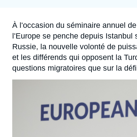
Jeudi 17 septembre 2026 17:30
Partenariats et réseaux
Intelligence artificielle
Nous soutenir en tant que professionnel
Guerre en Ukraine
Accroche
À l'occasion du séminaire annuel de 
OTAN
l'Europe se penche depuis Istanbul s
Russie, la nouvelle volonté de puis
et les différends qui opposent la Tur
questions migratoires que sur la défin
Image
principale
médiatique