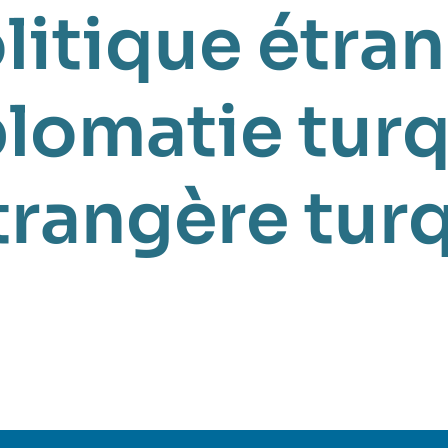
litique étra
lomatie tur
trangère tur