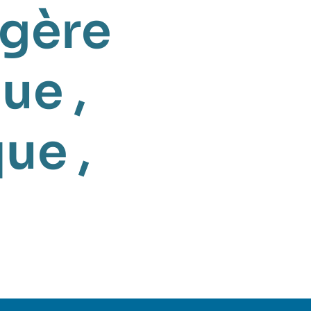
ngère
que
,
que
,