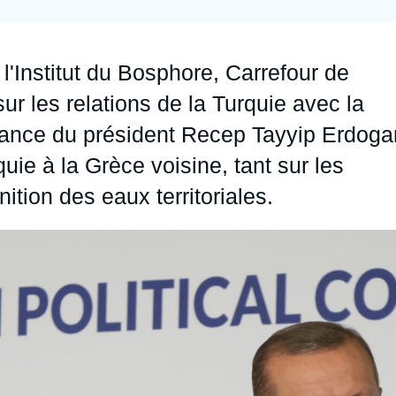
Ramses
Europe
R
S
Politique étrangère
Russie - Eurasie
D
T
l'Institut du Bosphore, Carrefour de
Podcast
Afrique du Nord et Moyen-Orient
ur les relations de la Turquie avec la
sance du président Recep Tayyip Erdoga
quie à la Grèce voisine, tant sur les
ition des eaux territoriales.