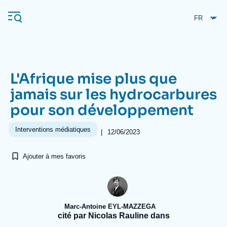
Aller
Panneau de gestion des cookies
au
contenu
principal
L'Afrique mise plus que
Navigation
jamais sur les hydrocarbures
principale
pour son développement
L'Ifri
Interventions médiatiques
|
12/06/2023
Analyses
Ajouter à mes favoris
À propos de l'Ifri
Recherches fréquentes
Événements
L'Ifri en bref
Proche-Orient
Marc-Antoine EYL-MAZZEGA
cité par Nicolas Rauline dans