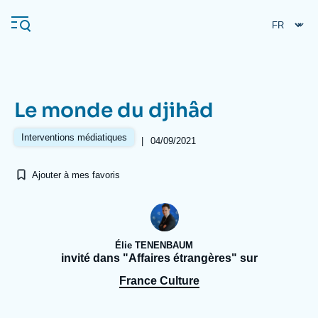
Aller
Panneau de gestion des cookies
au
contenu
principal
Le monde du djihâd
Navigation
principale
Interventions médiatiques
|
04/09/2021
L'Ifri
Ajouter à mes favoris
Analyses
À propos de l'Ifri
Recherches fréquentes
Élie TENENBAUM
Événements
L'Ifri en bref
Proche-Orient
invité dans "Affaires étrangères" sur
France Culture