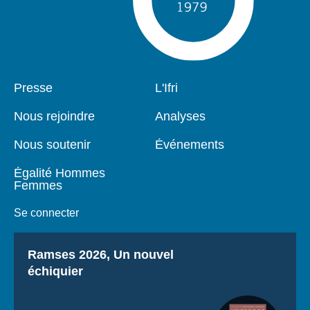
Pied
Presse
Navigation
L'Ifri
de
principale
page
Nous rejoindre
Analyses
Nous soutenir
Événements
Égalité Hommes
Femmes
Se connecter
Titre
Ramses 2026, Un nouvel
échiquier