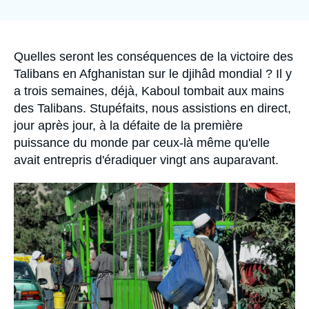
Se connecter
Nous soutenir
Accroche
Quelles seront les conséquences de la victoire des
Talibans en Afghanistan sur le djihâd mondial ? Il y
a trois semaines, déjà, Kaboul tombait aux mains
des Talibans. Stupéfaits, nous assistions en direct,
jour après jour, à la défaite de la première
puissance du monde par ceux-là même qu'elle
avait entrepris d'éradiquer vingt ans auparavant.
Image
principale
médiatique