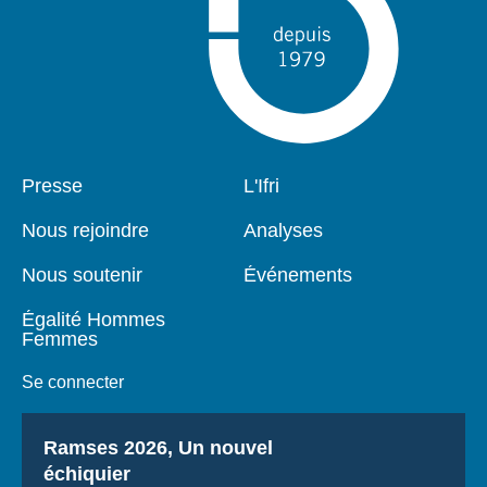
Pied
Presse
Navigation
L'Ifri
de
principale
page
Nous rejoindre
Analyses
Nous soutenir
Événements
Égalité Hommes
Femmes
Se connecter
Titre
Ramses 2026, Un nouvel
échiquier