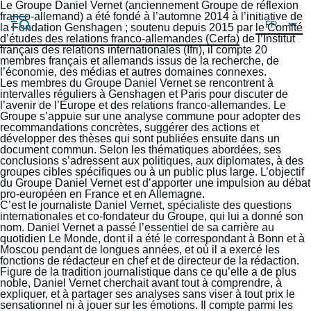
Aller
Le Groupe Daniel Vernet
Panneau de gestion des cookies
(anciennement Groupe de réflexion
au
franco-allemand) a été fondé à l’automne 2014 à l’initiative de
contenu
la Fondation Genshagen ; soutenu depuis 2015 par
le Comité
principal
d’études des relations franco-allemandes (Cerfa)
de l’Institut
français des relations internationales (Ifri), il compte 20
membres français et allemands issus de la recherche, de
l’économie, des médias et autres domaines connexes.
Les membres du Groupe Daniel Vernet se rencontrent à
intervalles réguliers à Genshagen et Paris pour discuter de
l’avenir de l’Europe et des relations franco-allemandes. Le
Groupe s’appuie sur une analyse commune pour adopter des
Navigation
recommandations concrètes, suggérer des actions et
principale
développer des thèses qui sont publiées ensuite dans un
L'Ifri
document commun. Selon les thématiques abordées, ses
conclusions s’adressent aux politiques, aux diplomates, à des
groupes cibles spécifiques ou à un public plus large. L’objectif
du Groupe Daniel Vernet est d’apporter une impulsion au débat
pro-européen en France et en Allemagne.
Analyses
C’est le journaliste Daniel Vernet, spécialiste des questions
internationales et co-fondateur du Groupe, qui lui a donné son
À propos de l'Ifri
Recherches fréquentes
nom. Daniel Vernet a passé l’essentiel de sa carrière au
quotidien Le Monde, dont il a été le correspondant à Bonn et à
Événements
L'Ifri en bref
Proche-Orient
Moscou pendant de longues années, et où il a exercé les
fonctions de rédacteur en chef et de directeur de la rédaction.
Figure de la tradition journalistique dans ce qu’elle a de plus
noble, Daniel Vernet cherchait avant tout à comprendre, à
expliquer, et à partager ses analyses sans viser à tout prix le
sensationnel ni à jouer sur les émotions. Il compte parmi les