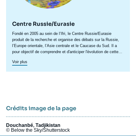
Centre Russie/Eurasie
Accroche
Fondé en 2005 au sein de l’Ifri, le Centre Russie/Eurasie
centre
produit de la recherche et organise des débats sur la Russie,
l’Europe orientale, l’Asie centrale et le Caucase du Sud. Il a
pour objectif de comprendre et d'anticiper l'évolution de cette
zone géographique complexe en pleine mutation pour enrichir le
Voir plus
débat public en France et en Europe, et pour aider à la décision
stratégique, politique et économique.
Crédits image de la page
Douchanbé, Tadjikistan
© Below the Sky/Shutterstock