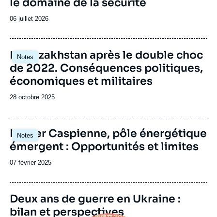
le domaine de la sécurité
Date
06 juillet 2026
de
publication
Image
Le Kazakhstan après le double choc
Notes
principale
de 2022. Conséquences politiques,
économiques et militaires
Date
28 octobre 2025
de
publication
Image
La mer Caspienne, pôle énergétique
Notes
principale
émergent : Opportunités et limites
Date
07 février 2025
de
publication
URL
Deux ans de guerre en Ukraine :
de
bilan et perspectives
Spotify