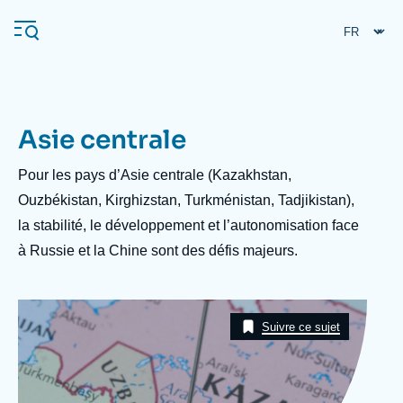
Aller
Panneau de gestion des cookies
au
contenu
principal
Asie centrale
Navigation
principale
Description
Pour les pays d’Asie centrale (Kazakhstan,
L'Ifri
Ouzbékistan, Kirghizstan, Turkménistan, Tadjikistan),
la stabilité, le développement et l’autonomisation face
à Russie et la Chine sont des défis majeurs.
Analyses
À propos de l'Ifri
Recherches fréquentes
Image
Événements
Taxonomie
L'Ifri en bref
Proche-Orient
Suivre ce sujet