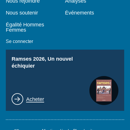
Nous rejoindre
Analyses
Nous soutenir
Événements
Égalité Hommes
Femmes
Se connecter
Titre
Ramses 2026, Un nouvel
échiquier
Lien
Acheter