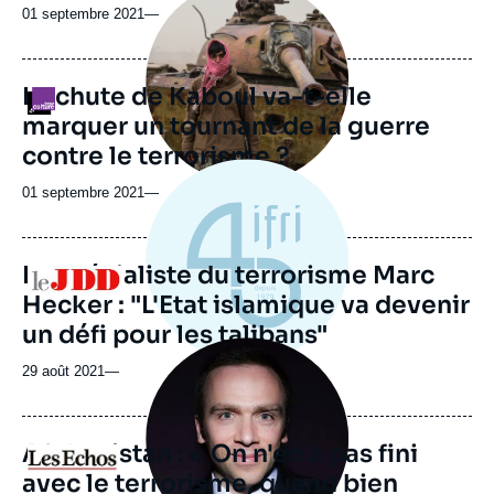
principale
01 septembre 2021
—
médiatique
La chute de Kaboul va-t-elle
Logo
marquer un tournant de la guerre
contre le terrorisme ?
01 septembre 2021
—
Le spécialiste du terrorisme Marc
Logo
Hecker : "L'Etat islamique va devenir
un défi pour les talibans"
Image
principale
29 août 2021
—
médiatique
Afghanistan : ​« On n'en a pas fini
Logo
avec le terrorisme, quand bien