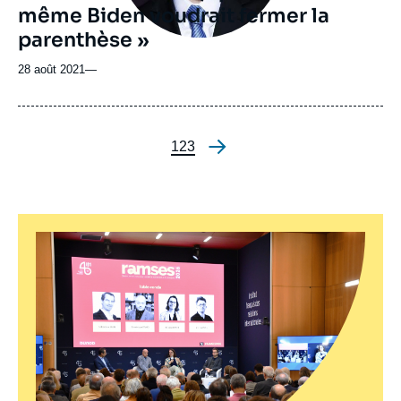
même Biden voudrait fermer la
parenthèse »
28 août 2021
—
Page
1
Page
2
Page
3
Pagination