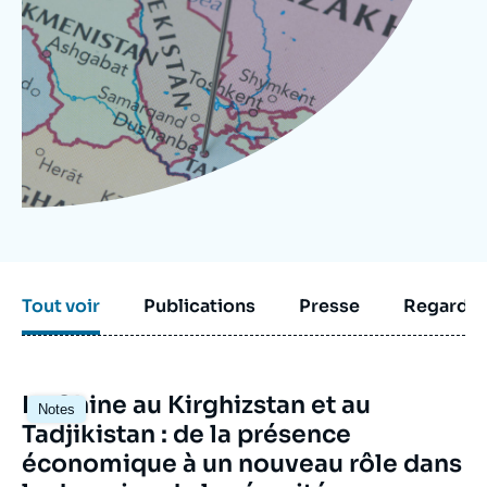
Se connecter
Nous soutenir
Tout voir
Publications
Presse
Regarder
Image
La Chine au Kirghizstan et au
Notes
principale
Tadjikistan : de la présence
économique à un nouveau rôle dans