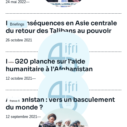
24 mai 2022
—
Image
Les conséquences en Asie centrale
Briefings
principale
du retour des Talibans au pouvoir
Date
26 octobre 2021
de
publication
Le G20 planche sur l'aide
Logo
humanitaire à l'Afghanistan
12 octobre 2021
—
Afghanistan : vers un basculement
Logo
du monde ?
Image
principale
12 septembre 2021
—
médiatique