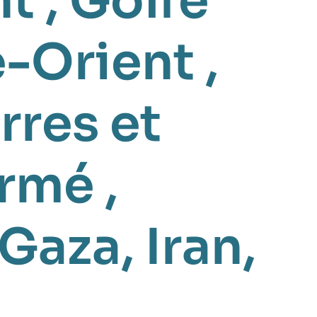
nt
,
Golfe
-Orient
,
rres et
armé
,
Gaza
,
Iran
,