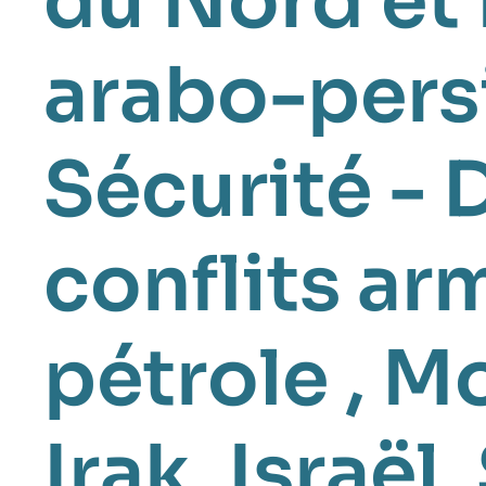
du Nord et
arabo-pers
Sécurité - 
conflits ar
pétrole
,
Mo
Irak
,
Israël
,