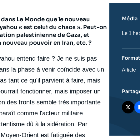
Média
 dans Le Monde que le nouveau
hou « est celui du chaos ». Peut-on
Nom
Le 1 he
ation palestinienne de Gaza, et
du
 nouveau pouvoir en Iran, etc. ?
journal,
revue
ou
Forma
yahou entend faire ? Je ne suis pas
émissio
ans la phase à venir coïncide avec un
Catégor
Article
journali
s tant ce qu'il parvient à faire, mais
 pourrait fonctionner, mais imposer un
Partag
tion des fronts semble très importante
araît comme l'acteur militaire
tentisme dû à la sidération. Par
u Moyen-Orient est fatiguée des