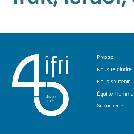
Pied
Presse
de
page
Nous rejoindre
Nous soutenir
Égalité Homm
Se connecter