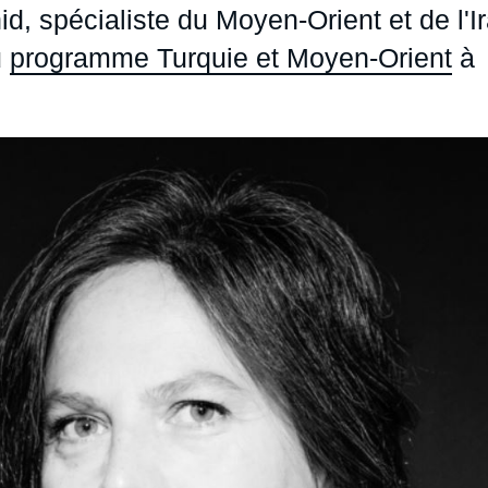
, spécialiste du Moyen-Orient et de l'I
Ramses
Europe
R
S
u
programme Turquie et Moyen-Orient
à
Politique étrangère
Russie - Eurasie
D
T
Podcast
Afrique du Nord et Moyen-Orient