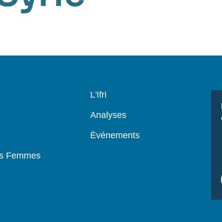
Navigation
L'Ifri
principale
Analyses
Événements
es Femmes