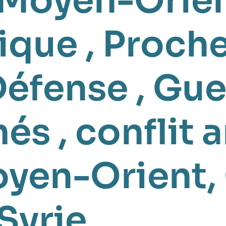
 Moyen-Orie
ique
,
Proche
Défense
,
Gue
més
,
conflit 
yen-Orient
,
Syrie