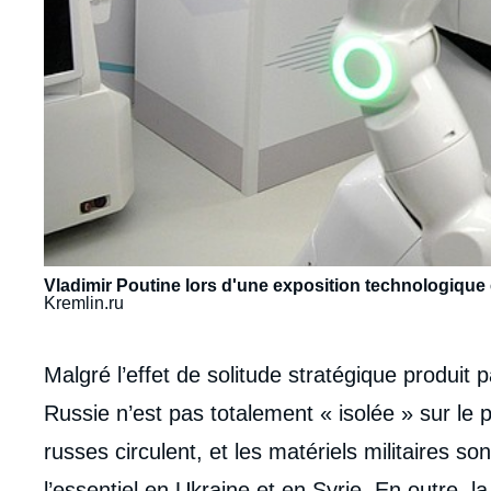
Vladimir Poutine lors d'une exposition technologique
Kremlin.ru
Contenu
Malgré l’effet de solitude stratégique produit 
intervention
Russie n’est pas totalement « isolée » sur le 
médiatique
russes circulent, et les matériels militaires so
l’essentiel en Ukraine et en Syrie. En outre, l