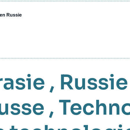
 en Russie
rasie
,
Russie
russe
,
Techno