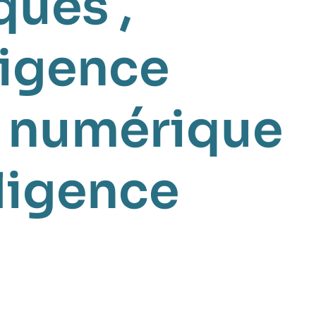
ques
,
ligence
e numérique
lligence