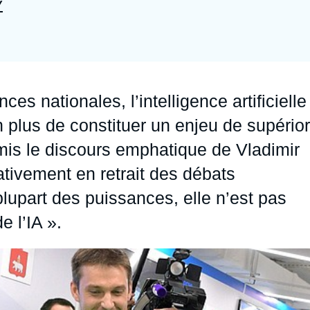
Y
Ramses
Europe
R
S
Politique étrangère
Russie - Eurasie
D
T
Podcast
Afrique du Nord et Moyen-Orient
s nationales, l’intelligence artificielle
n plus de constituer un enjeu de supérior
rmis le discours emphatique de Vladimir
tivement en retrait des débats
lupart des puissances, elle n’est pas
e l’IA ».