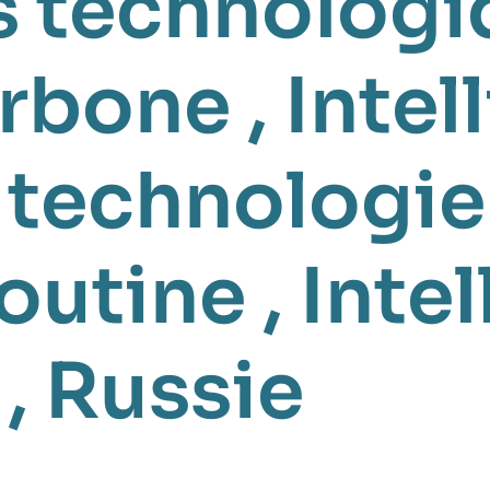
s technologi
arbone
,
Intel
,
technologi
Poutine
,
Inte
 ,
Russie