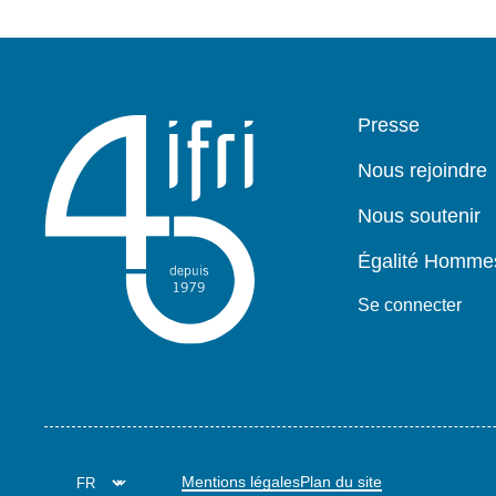
Pied
Presse
de
page
Nous rejoindre
Nous soutenir
Égalité Homm
Se connecter
Mentions légales
Plan du site