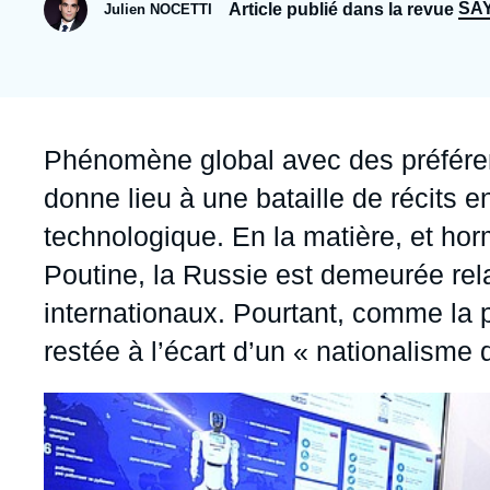
Jeudi 17 septembre 2026 17:30
SA
Article publié dans la revue
Julien NOCETTI
Partenariats et réseaux
Intelligence artificielle
Nous soutenir en tant que professionnel
Guerre en Ukraine
OTAN
Accroche
Phénomène global avec des préférence
donne lieu à une bataille de récits e
technologique. En la matière, et ho
Poutine, la Russie est demeurée rela
internationaux. Pourtant, comme la p
restée à l’écart d’un « nationalisme d
Image
principale
médiatique