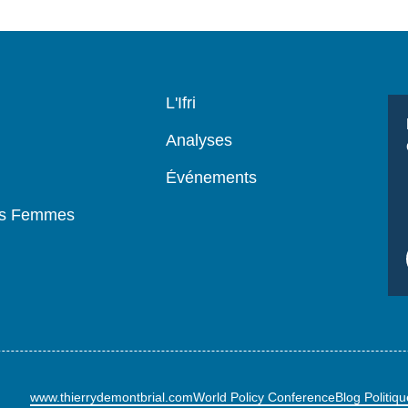
Navigation
L'Ifri
principale
Analyses
Événements
es Femmes
www.thierrydemontbrial.com
World Policy Conference
Blog Politiq