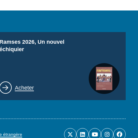
Titre
Ramses 2026, Un nouvel
échiquier
Lien
Acheter
ue étrangère