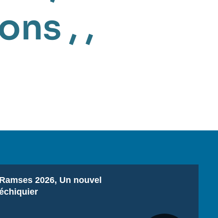
ions
, ,
Titre
Ramses 2026, Un nouvel
échiquier