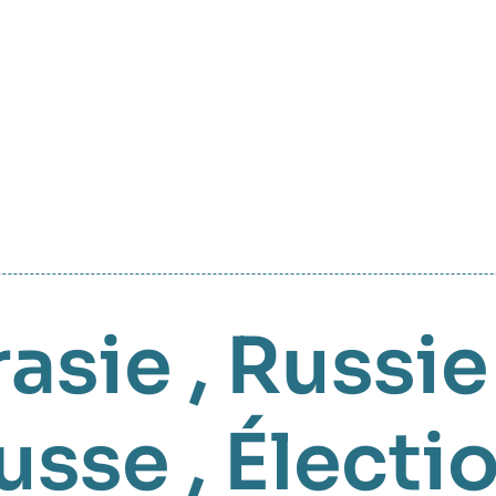
rasie
,
Russie
russe
,
Électi