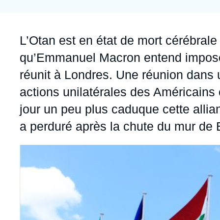
Jeudi 17 septembre 2026 17:30
Partenariats et réseaux
Intelligence artificielle
Nous soutenir en tant que professionnel
Guerre en Ukraine
Accroche
L’Otan est en état de mort cérébrale
OTAN
qu’Emmanuel Macron entend imposer l
réunit à Londres. Une réunion dans 
actions unilatérales des Américain
jour un peu plus caduque cette allia
a perduré après la chute du mur de Be
Image
principale
médiatique