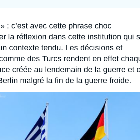
Ramses
Europe
R
S
Politique étrangère
Russie - Eurasie
D
T
 » : c’est avec cette phrase choc
Podcast
Afrique du Nord et Moyen-Orient
a réflexion dans cette institution qui 
un contexte tendu. Les décisions et
s comme des Turcs rendent en effet chaq
nce créée au lendemain de la guerre et 
rlin malgré la fin de la guerre froide.