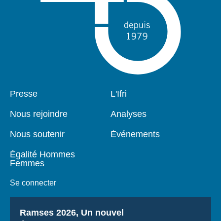
Pied
Presse
Navigation
L'Ifri
de
principale
page
Nous rejoindre
Analyses
Nous soutenir
Événements
Égalité Hommes
Femmes
Se connecter
Titre
Ramses 2026, Un nouvel