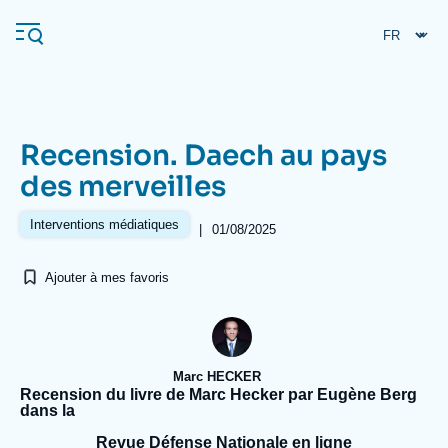
Aller
Panneau de gestion des cookies
au
contenu
principal
Recension. Daech au pays
Navigation
des merveilles
principale
L'Ifri
Interventions médiatiques
|
01/08/2025
Ajouter à mes favoris
Analyses
À propos de l'Ifri
Recherches fréquentes
Événements
L'Ifri en bref
Proche-Orient
Marc HECKER
Recension du livre de Marc Hecker par Eugène Berg
dans la
Revue Défense Nationale en ligne