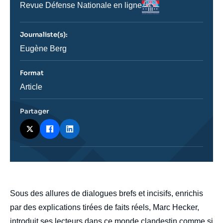
Logo
Nom
Revue Défense Nationale en ligne
du
journal,
revue
Journaliste(s):
ou
émission
Journaliste
Eugène Berg
Format
Catégorie
Article
journalistique
Partager
body
Sous des allures de dialogues brefs et incisifs, enrichis
par des explications tirées de faits réels, Marc Hecker,
introduit ses lecteurs dans ce monde clandestin comme si