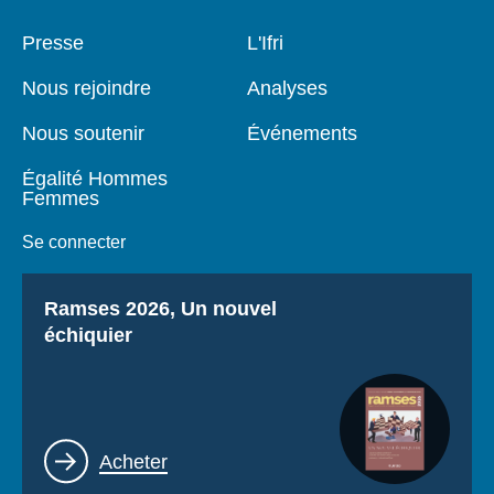
Pied
Presse
Navigation
L'Ifri
de
principale
page
Nous rejoindre
Analyses
Nous soutenir
Événements
Égalité Hommes
Femmes
Se connecter
Titre
Ramses 2026, Un nouvel
échiquier
Lien
Acheter