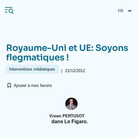
Aller
Panneau de gestion des cookies
au
contenu
principal
Royaume-Uni et UE: Soyons
Navigation
flegmatiques !
principale
L'Ifri
Interventions médiatiques
|
21/12/2012
Ajouter à mes favoris
Analyses
À propos de l'Ifri
Recherches fréquentes
Événements
L'Ifri en bref
Proche-Orient
Vivien PERTUSOT
dans Le Figaro.