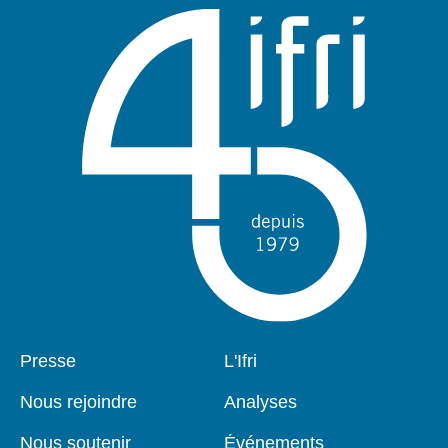
Pied
Presse
Navigation
L'Ifri
de
principale
page
Nous rejoindre
Analyses
Nous soutenir
Événements