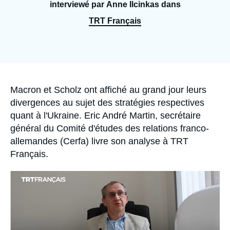
Se connecter
interviewé par Anne Ilcinkas dans
TRT Français
Nous soutenir
Accroche
Macron et Scholz ont affiché au grand jour leurs
divergences au sujet des stratégies respectives
quant à l'Ukraine. Eric André Martin, secrétaire
général du Comité d'études des relations franco-
allemandes (Cerfa) livre son analyse à TRT
Français.
Image
principale
médiatique