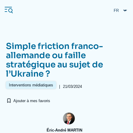
Aller
Panneau de gestion des cookies
au
contenu
principal
Simple friction franco-
Navigation
allemande ou faille
principale
stratégique au sujet de
L'Ifri
l’Ukraine ?
Analyses
Interventions médiatiques
|
21/03/2024
À propos de l'Ifri
Recherches fréquentes
Ajouter à mes favoris
Événements
L'Ifri en bref
Proche-Orient
Éric-André MARTIN