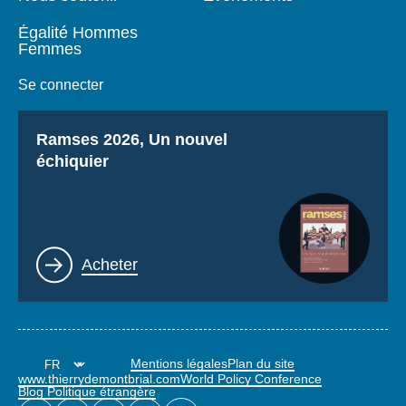
Égalité Hommes
Femmes
Se connecter
Titre
Ramses 2026, Un nouvel
échiquier
Lien
Acheter
Mentions légales
Plan du site
www.thierrydemontbrial.com
World Policy Conference
Blog Politique étrangère