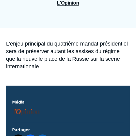
Se connecter
L'Opinion
Nous soutenir
Accroche
L’enjeu principal du quatrième mandat présidentiel
sera de préserver autant les assises du régime
que la nouvelle place de la Russie sur la scène
internationale
Média
Logo
Partager