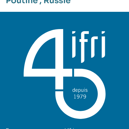
Poutine
,
Russie