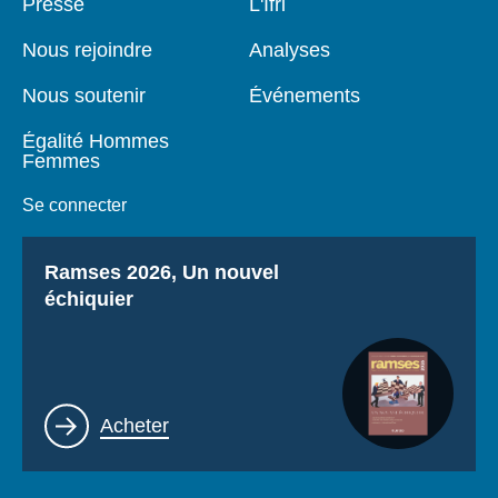
Pied
Presse
Navigation
L'Ifri
de
principale
page
Nous rejoindre
Analyses
Nous soutenir
Événements
Égalité Hommes
Femmes
Se connecter
Titre
Ramses 2026, Un nouvel
échiquier
Lien
Acheter