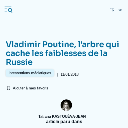
Aller
Panneau de gestion des cookies
au
contenu
principal
Vladimir Poutine, l'arbre qui
Navigation
cache les faiblesses de la
principale
Russie
L'Ifri
Interventions médiatiques
|
11/01/2018
Analyses
Ajouter à mes favoris
À propos de l'Ifri
Recherches fréquentes
Événements
L'Ifri en bref
Proche-Orient
Tatiana KASTOUÉVA-JEAN
article paru dans