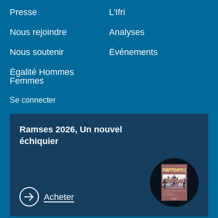
Se connecter
Pied
Presse
Navigation
L'Ifri
de
principale
page
Nous soutenir
Nous rejoindre
Analyses
Nous soutenir
Événements
Égalité Hommes
Femmes
Se connecter
Titre
Ramses 2026, Un nouvel
échiquier
Lien
Acheter