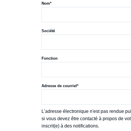
Jeudi 17 septembre 2026 17:30
Nom
Partenariats et réseaux
Intelligence artificielle
Nous soutenir en tant que professionnel
Guerre en Ukraine
OTAN
Société
Fonction
Adresse de courriel
L'adresse électronique n'est pas rendue pub
si vous devez être contacté à propos de vo
inscrit(e) à des notifications.