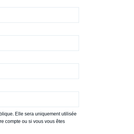
Ramses
Europe
R
S
Politique étrangère
Russie - Eurasie
D
T
Podcast
Afrique du Nord et Moyen-Orient
lique. Elle sera uniquement utilisée
tre compte ou si vous vous êtes