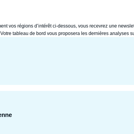
ment vos régions d’intérêt ci-dessous, vous recevrez une newsle
l’actualité de l’Ifri sur ces différents thèmes. Votre tableau de bord vous proposera les dernières an
enne