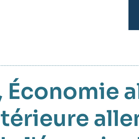
,
Économie a
ntérieure al