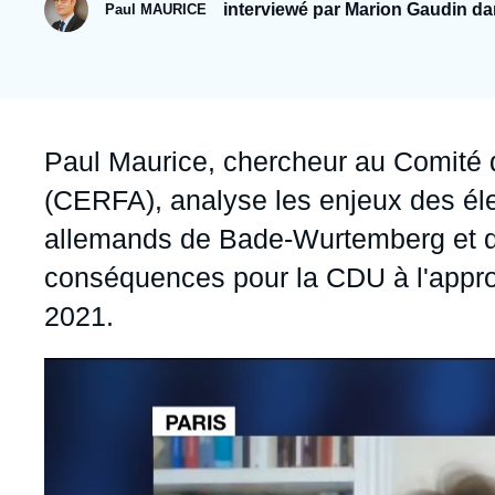
Jeudi 17 septembre 2026 17:30
interviewé par Marion Gaudin dan
Paul MAURICE
Partenariats et réseaux
Intelligence artificielle
Nous soutenir en tant que professionnel
Guerre en Ukraine
OTAN
Accroche
Paul Maurice
, chercheur au Comité 
(CERFA), analyse les enjeux des éle
allemands de Bade-Wurtemberg et de
conséquences pour la CDU à l'appro
2021.
Image
principale
médiatique