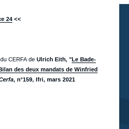
ce 24
<<
ion du CERFA de
Ulrich Eith, "
Le Bade-
 Bilan des deux mandats de Winfried
Cerfa
, n°159, Ifri, mars 2021