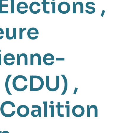
Élections
,
eure
ienne-
 (CDU)
,
Coalition