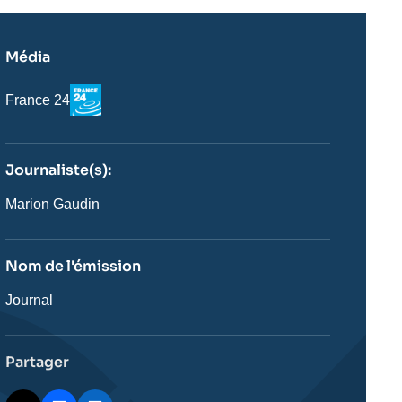
Média
Logo
Nom
France 24
du
journal,
revue
ou
Journaliste(s):
émission
Journaliste
Marion Gaudin
Nom de l'émission
Nom
Journal
de
l'émission
Partager