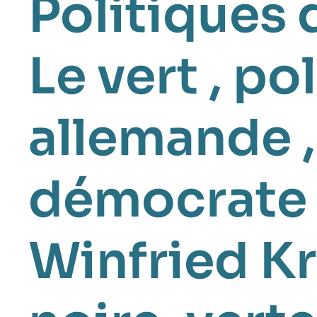
Politiques 
Le vert
,
pol
allemande
démocrate 
Winfried K