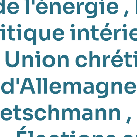
de l'énergie
,
itique intéri
,
Union chrét
d'Allemagne
retschmann
,