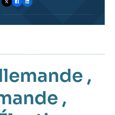
llemande
,
lemande
,