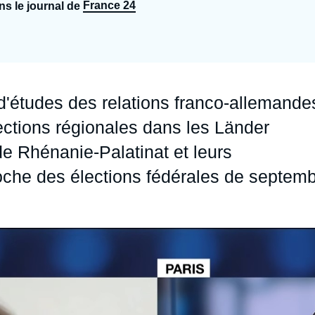
France 24
s le journal de
Ramses
Europe
R
S
Politique étrangère
Russie - Eurasie
D
T
Podcast
Afrique du Nord et Moyen-Orient
d'études des relations franco-allemande
ctions régionales dans les Länder
 Rhénanie-Palatinat et leurs
che des élections fédérales de septem