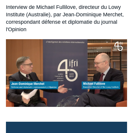
Se connecter
Accroche
Interview de Michael Fullilove, directeur du Lowy
Institute (Australie), par Jean-Dominique Merchet,
Nous soutenir
correspondant défense et diplomatie du journal
l'Opinion
Image
principale
médiatique