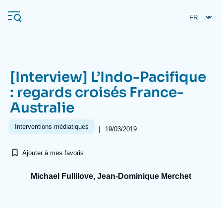
Aller
Panneau de gestion des cookies
au
contenu
principal
[Interview] L’Indo-Pacifique
Navigation
: regards croisés France-
principale
Australie
L'Ifri
Interventions médiatiques
|
19/03/2019
Analyses
Ajouter à mes favoris
À propos de l'Ifri
Recherches fréquentes
Événements
Michael Fullilove, Jean-Dominique Merchet
L'Ifri en bref
Proche-Orient