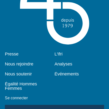
Pied
Presse
Navigation
L'Ifri
de
principale
page
Nous rejoindre
Analyses
Nous soutenir
Événements
Égalité Hommes
Femmes
Se connecter