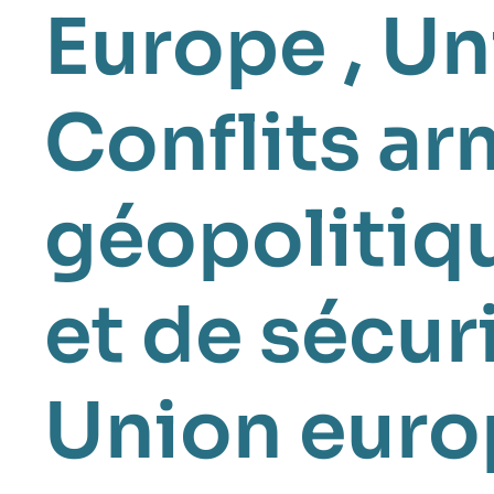
Europe
,
Un
Conflits a
géopolitiq
et de sécu
Union euro