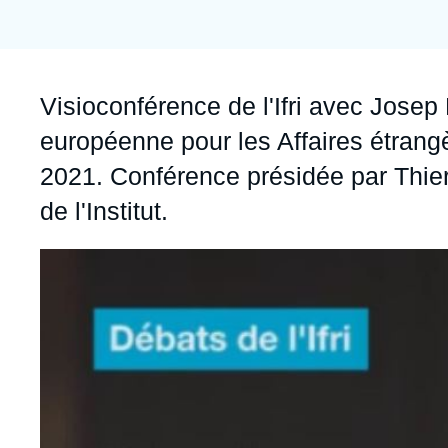
Accroche
Visioconférence de l'Ifri avec Josep
européenne pour les Affaires étrangèr
2021. Conférence présidée par
Thie
de l'Institut.
Image
principale
médiatique