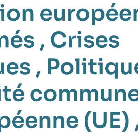
ion europée
rmés
,
Crises
ues
,
Politiqu
rité commun
péenne (UE)