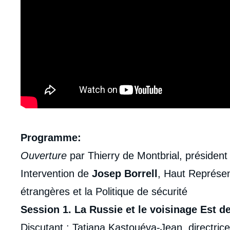
Contenu
Programme:
intervention
Ouverture
par Thierry de Montbrial, président d
médiatique
Intervention de
Josep Borrell
, Haut Représen
étrangères et la Politique de sécurité
Session 1. La Russie et le voisinage Est d
Discutant : Tatiana Kastouéva-Jean, directrice