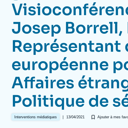
Jeudi 17 septembre 2026 17:30
Visioconféren
Partenariats et réseaux
Intelligence artificielle
Nous soutenir en tant que professionnel
Guerre en Ukraine
Josep Borrell,
OTAN
Représentant 
européenne po
Affaires étrang
Politique de s
|
13/04/2021
Interventions médiatiques
Ajouter à mes favo