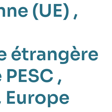
nne (UE)
,
e étrangère
e PESC
,
,
Europe