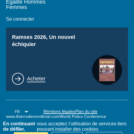
Égalité Hommes
Femmes
Se connecter
Titre
Ramses 2026, Un nouvel
échiquier
Lien
Acheter
Mentions légales
Plan du site
www.thierrydemontbrial.com
World Policy Conference
Blog Politique étrangère
En continuant
vous acceptez l'utilisation de services tiers
de défiler,
pouvant installer des cookies