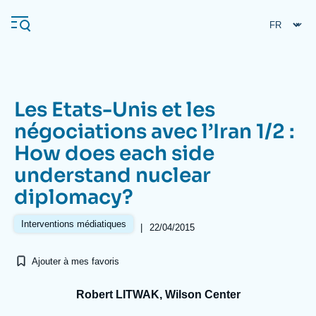
Aller
Panneau de gestion des cookies
au
contenu
principal
Les Etats-Unis et les
Navigation
négociations avec l’Iran 1/2 :
principale
How does each side
L'Ifri
understand nuclear
diplomacy?
Analyses
À propos de l'Ifri
Recherches fréquentes
Interventions médiatiques
|
22/04/2015
Événements
L'Ifri en bref
Proche-Orient
Ajouter à mes favoris
Robert LITWAK, Wilson Center