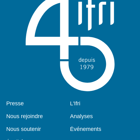
Pied
Presse
Navigation
L'Ifri
de
principale
page
Nous rejoindre
Analyses
Nous soutenir
Événements