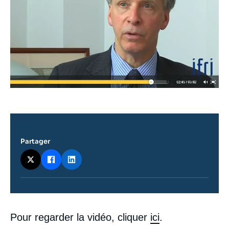
Partager
Contenu
Pour regarder la vidéo, cliquer
ici
.
intervention