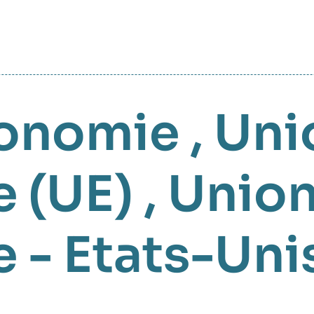
onomie
,
Uni
 (UE)
,
Unio
 - Etats-Uni