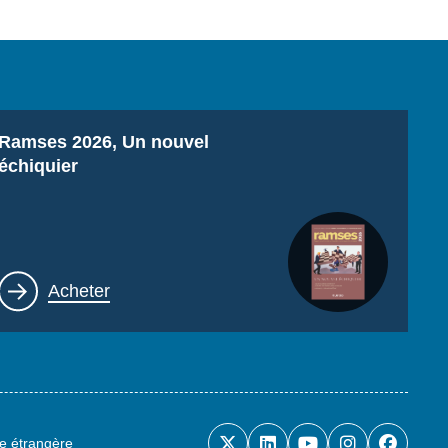
Titre
Ramses 2026, Un nouvel
échiquier
Lien
Acheter
ue étrangère