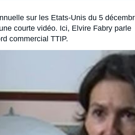
Ramses
Europe
R
S
nnuelle sur les Etats-Unis du 5 décemb
Politique étrangère
Russie - Eurasie
D
T
ne courte vidéo. Ici,
Elvire Fabry
parle
Podcast
Afrique du Nord et Moyen-Orient
ord commercial TTIP.