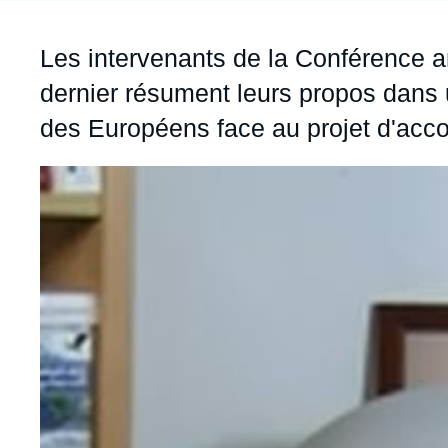
Jeudi 17 septembre 2026 17:30
Partenariats et réseaux
Intelligence artificielle
Accroche
Les intervenants de la Conférence a
Nous soutenir en tant que professionnel
Guerre en Ukraine
dernier résument leurs propos dans u
OTAN
des Européens face au projet d'acc
Image
principale
médiatique