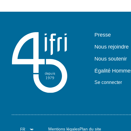
Pied
Presse
de
page
Nous rejoindre
Nous soutenir
Égalité Homm
Se connecter
Mentions légales
Plan du site