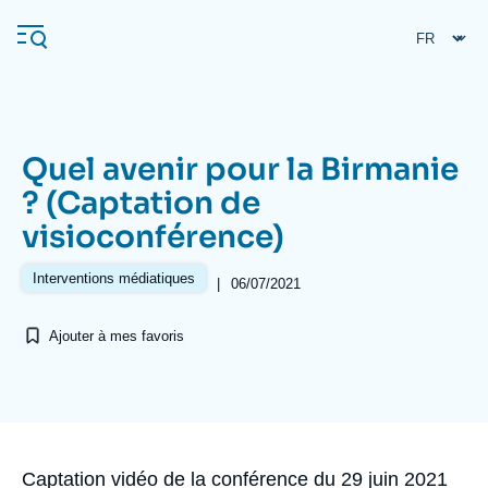
Aller
Panneau de gestion des cookies
au
contenu
principal
Quel avenir pour la Birmanie
Navigation
? (Captation de
principale
visioconférence)
L'Ifri
Interventions médiatiques
|
06/07/2021
Analyses
Ajouter à mes favoris
À propos de l'Ifri
Recherches fréquentes
Événements
L'Ifri en bref
Proche-Orient
Accroche
Captation vidéo de la conférence du 29 juin 2021