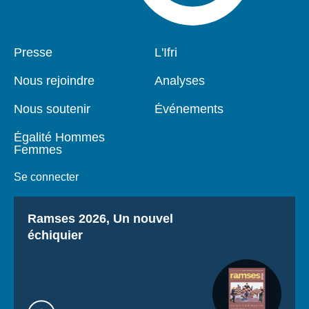
Pied
Presse
Navigation
L'Ifri
de
principale
page
Nous rejoindre
Analyses
Nous soutenir
Événements
Égalité Hommes
Femmes
Se connecter
Titre
Ramses 2026, Un nouvel
échiquier