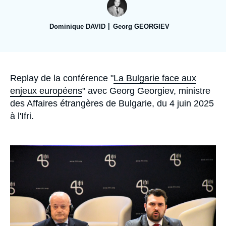
Se connecter
Dominique DAVID
Georg GEORGIEV
Nous soutenir
Accroche
Replay de la conférence "
La Bulgarie face aux
enjeux européens
" avec Georg Georgiev, ministre
des Affaires étrangères de Bulgarie, du 4 juin 2025
à l'Ifri.
Image
principale
médiatique