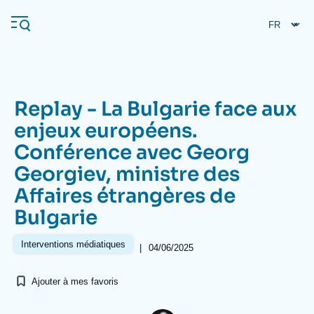
Aller
Panneau de gestion des cookies
au
contenu
principal
Replay - La Bulgarie face aux
Navigation
enjeux européens.
principale
Conférence avec Georg
L'Ifri
Georgiev, ministre des
Affaires étrangères de
Analyses
Bulgarie
À propos de l'Ifri
Recherches fréquentes
Interventions médiatiques
Événements
|
04/06/2025
L'Ifri en bref
Proche-Orient
Ajouter à mes favoris