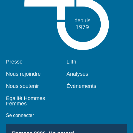
Pied
Presse
Navigation
L'Ifri
de
principale
page
Nous rejoindre
Analyses
Nous soutenir
Événements
Égalité Hommes
Femmes
Se connecter