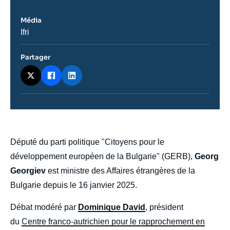
Média
Nom
Ifri
du
journal,
revue
Partager
ou
émission
body
Député du parti politique "Citoyens pour le
développement européen de la Bulgarie" (GERB),
Georg
Georgiev
est ministre des Affaires étrangères de la
Bulgarie depuis le 16 janvier 2025.
Débat modéré par
Dominique David
, président
du
Centre franco-autrichien pour le rapprochement en