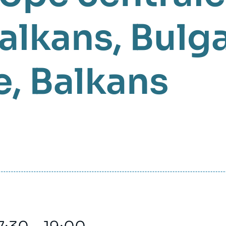
alkans
Bulga
e
Balkans