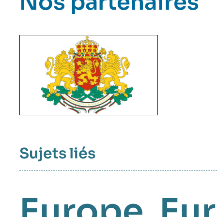
Nos partenaires
Image
Principale
Reseau
Sujets liés
Europe
Eur