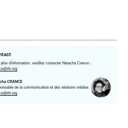
ntact
 plus d'information, veuillez contacter Natacha Crance :
ce@ifri.org
Photo
acha CRANCE
ulé
onsable de la communication et des relations médias
l
ce@ifri.org
e
rt