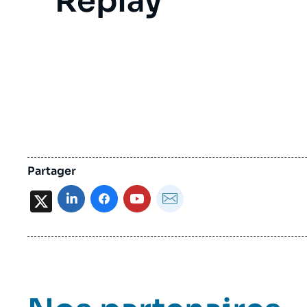
Replay
Video
evenement
Partager
X