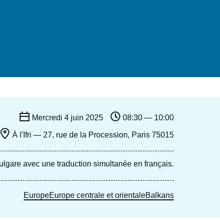
Ramses
Europe
R
S
Politique étrangère
Russie - Eurasie
D
T
Podcast
Afrique du Nord et Moyen-Orient
Mercredi 4 juin 2025
08:30 — 10:00
À l'Ifri — 27, rue de la Procession, Paris 75015
ulgare avec une traduction simultanée en français.
Europe
Europe centrale et orientale
Balkans