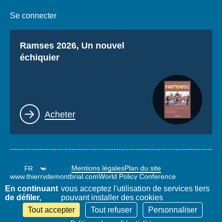
Se connecter
Titre
Ramses 2026, Un nouvel
échiquier
Lien
Acheter
Mentions légales
Plan du site
www.thierrydemontbrial.com
World Policy Conference
Blog Politique étrangère
En continuant
vous acceptez l'utilisation de services tiers
de défiler,
pouvant installer des cookies
Tout accepter
Tout refuser
Personnaliser