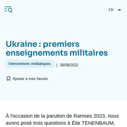
Aller
Panneau de gestion des cookies
au
contenu
principal
Ukraine : premiers
Navigation
enseignements militaires
principale
L'Ifri
Interventions médiatiques
|
06/09/2022
Ajouter à mes favoris
Analyses
À propos de l'Ifri
Recherches fréquentes
Événements
L'Ifri en bref
Proche-Orient
Accroche
À l'occasion de la parution de Ramses 2023, nous
avons posé trois questions à Élie TENENBAUM,