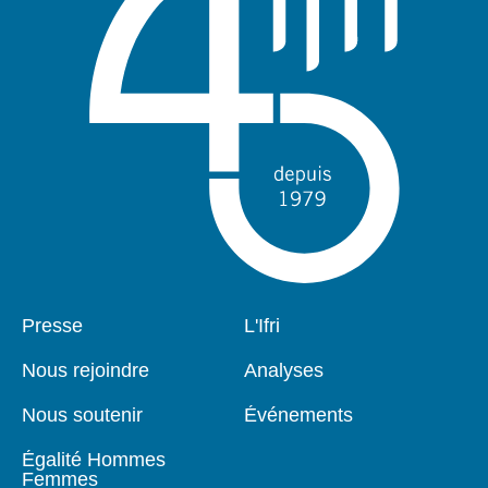
Pied
Presse
Navigation
L'Ifri
de
principale
page
Nous rejoindre
Analyses
Nous soutenir
Événements
Égalité Hommes
Femmes