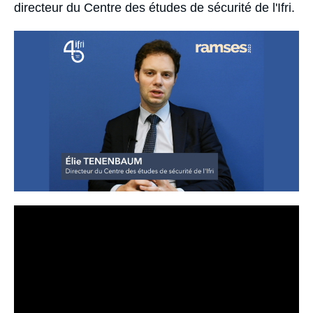
Se connecter
directeur du Centre des études de sécurité de l'Ifri.
Image
Nous soutenir
principale
médiatique