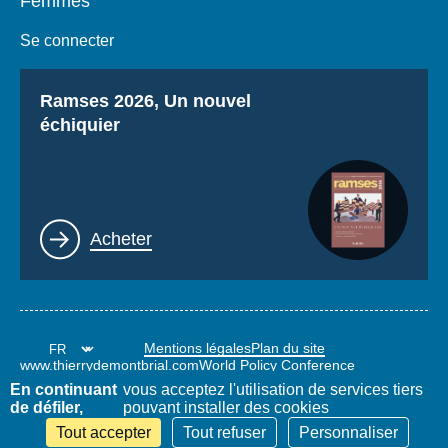
Femmes
Se connecter
Titre
Ramses 2026, Un nouvel
échiquier
Lien
Acheter
Mentions légales
Plan du site
www.thierrydemontbrial.com
World Policy Conference
Blog Politique étrangère
En continuant
vous acceptez l'utilisation de services tiers
de défiler,
pouvant installer des cookies
Tout accepter
Tout refuser
Personnaliser