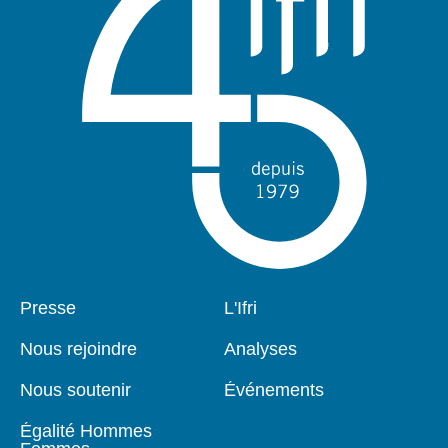
Pied
Presse
Navigation
L'Ifri
de
principale
page
Nous rejoindre
Analyses
Nous soutenir
Événements
Égalité Hommes