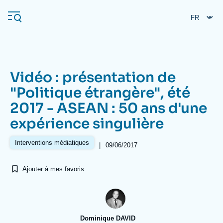
Aller
Panneau de gestion des cookies
au
contenu
principal
Vidéo : présentation de
Navigation
"Politique étrangère", été
principale
2017 - ASEAN : 50 ans d'une
L'Ifri
expérience singulière
Analyses
Interventions médiatiques
|
09/06/2017
À propos de l'Ifri
Recherches fréquentes
Ajouter à mes favoris
Événements
L'Ifri en bref
Proche-Orient
Dominique DAVID