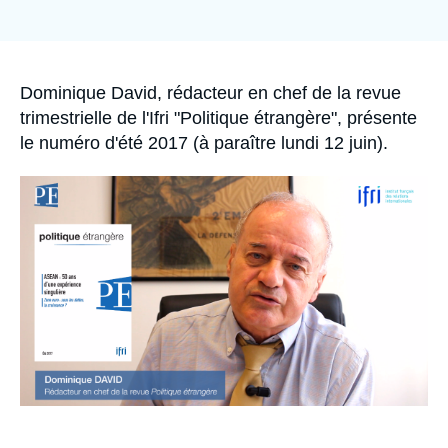
Se connecter
Nous soutenir
Accroche
Dominique David, rédacteur en chef de la revue
trimestrielle de l'Ifri "Politique étrangère", présente
le numéro d'été 2017 (à paraître lundi 12 juin).
Image
principale
médiatique