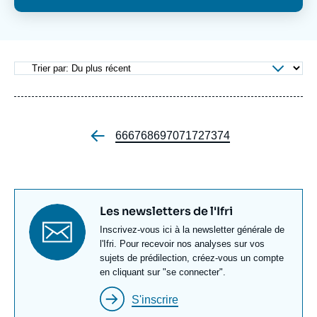
Se connecter
Nous soutenir
Page
66
Page
67
Page
68
Page
69
Page
70
Page
71
Page
72
Page
73
Page
74
Pagination
Titre
Les newsletters de l'Ifri
newsletter
Texte
Inscrivez-vous ici à la newsletter générale de
Newsletter
l'Ifri. Pour recevoir nos analyses sur vos
sujets de prédilection, créez-vous un compte
en cliquant sur "se connecter".
S'inscrire