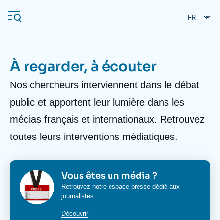
Aller
Panneau de gestion des cookies
au
contenu
principal
À regarder, à écouter
Body
Nos chercheurs interviennent dans le débat
Navigation
principale
public et apportent leur lumière dans les
L'Ifri
médias français et internationaux. Retrouvez
toutes leurs interventions médiatiques.
Analyses
À propos de l'Ifri
Recherches fréquentes
Événements
Image
Image
Titre
Vous êtes un média ?
L'Ifri en bref
Proche-Orient
bloc
bloc
Corps
Retrouvez notre espace presse dédié aux
media
media
journalistes
media
bloc
Découvrir