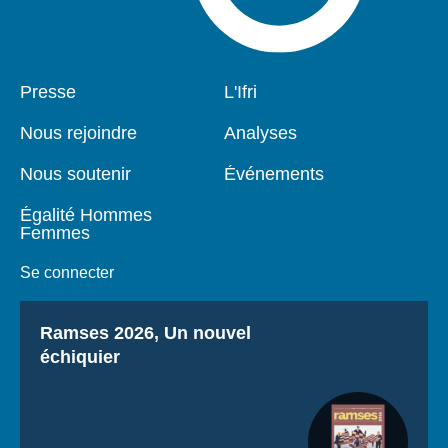
Pied
Presse
Navigation
L'Ifri
de
principale
page
Nous rejoindre
Analyses
Nous soutenir
Événements
Égalité Hommes
Femmes
Se connecter
Titre
Ramses 2026, Un nouvel
échiquier