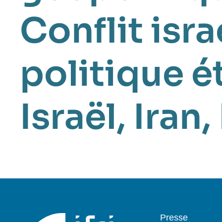
Conflit isr
politique é
Israël
,
Iran
,
Pied
Presse