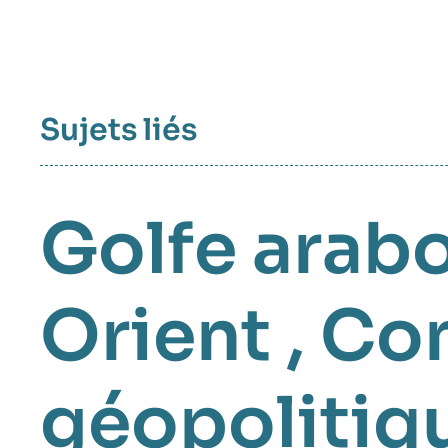
Sujets liés
Golfe arab
Orient
,
Con
géopolitiq