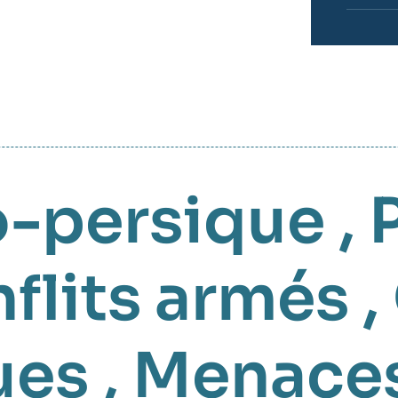
o-persique
,
flits armés
,
ues
,
Menaces