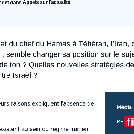
Appels sur l'actualité
Cadet dans
.
Ramses
Europe
R
S
Politique étrangère
Russie - Eurasie
D
T
Podcast
Afrique du Nord et Moyen-Orient
at du chef du Hamas à Téhéran, l’Iran, 
l, semble changer sa position sur le suje
 ton ? Quelles nouvelles stratégies d
ntre Israël ?
ieurs raisons expliquent l'absence de
Média
Log
Nom
RFI
du
existent au sein du régime iranien,
journal,