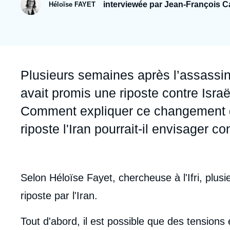
Jeudi 17 septembre 2026 17:30
interviewée par Jean-François 
Héloïse FAYET
Partenariats et réseaux
Intelligence artificielle
Nous soutenir en tant que professionnel
Guerre en Ukraine
OTAN
Accroche
Plusieurs semaines après l’assassin
avait promis une riposte contre Israë
Comment expliquer ce changement de
riposte l'Iran pourrait-il envisager co
body
Selon Héloïse Fayet, chercheuse à l'Ifri, plus
riposte par l'Iran.
Tout d'abord, il est possible que des tensions 