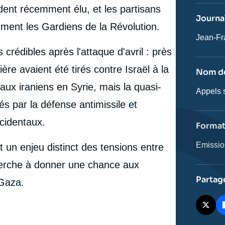
revue
dent récemment élu, et les partisans
ou
Journal
émissio
amment les Gardiens de la Révolution.
Journali
Jean-Fr
crédibles après l'attaque d'avril : près
ère avaient été tirés contre Israël à la
Nom de
raux iraniens en Syrie, mais la quasi-
Nom
Appels s
de
tés par la défense antimissile et
l'émissi
occidentaux.
Forma
Catégor
Emissi
oit un enjeu distinct des tensions entre
journali
 cherche à donner une chance aux
Partag
 Gaza.