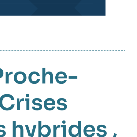
Proche-
Crises
 hybrides
,