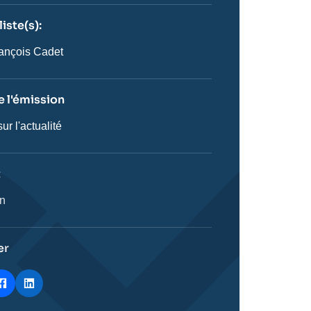
iste(s):
n
ste
ançois Cadet
 l'émission
ur l'actualité
on
t
ie
on
stique
er