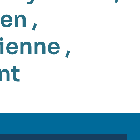
ien
,
nienne
,
nt