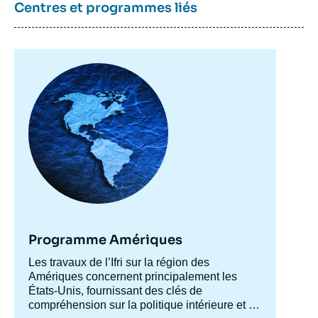
Centres et programmes liés
Joao Augusto de CASTRO NEVES, Bruno
REIS, « Brésil : plus dure sera la chute »,
Articles, Ifri, 5 septembre 2016.
Image
Copier
principale
Programme Amériques
Accroche
Les travaux de l’Ifri sur la région des
centre
Amériques concernent principalement les
États-Unis, fournissant des clés de
compréhension sur la politique intérieure et la