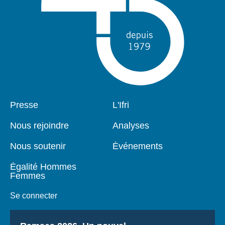
Pied
Presse
Navigation
L'Ifri
de
principale
page
Nous rejoindre
Analyses
Nous soutenir
Événements
Égalité Hommes
Femmes
Se connecter