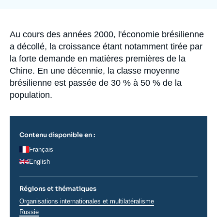
la
Se connecter
publication
Nous soutenir
Accroche
Au cours des années 2000, l'économie brésilienne
a décollé, la croissance étant notamment tirée par
la forte demande en matières premières de la
Chine. En une décennie, la classe moyenne
brésilienne est passée de 30 % à 50 % de la
population.
Contenu disponible en :
Français
English
Régions et thématiques
Thématiques
Organisations internationales et multilatéralisme
analyses
Russie