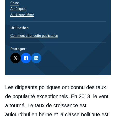
Chine
Régions
Amériques
Amérique latine
Utilisation
Comment citer cette publication
Partager
Corps
Les dirigeants politiques ont connu des taux
analyses
de popularité exceptionnels. En 2013, le vent
a tourné. Le taux de croissance est
aujourd'hui en berne et la classe politique est