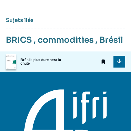
Sujets liés
BRICS
,
commodities
,
Brésil
Image
Brésil : plus dure sera la
de
chute
couverture
de
la
publication