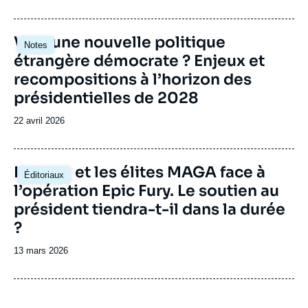
de
publication
Image
Vers une nouvelle politique
Notes
principale
étrangère démocrate ? Enjeux et
recompositions à l’horizon des
présidentielles de 2028
Date
22 avril 2026
de
publication
Image
La base et les élites MAGA face à
Éditoriaux
principale
l’opération Epic Fury. Le soutien au
président tiendra-t-il dans la durée
?
Date
13 mars 2026
de
publication