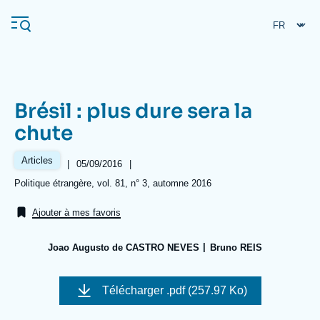
Aller
Panneau de gestion des cookies
au
contenu
principal
Brésil : plus dure sera la
Navigation
chute
principale
L'Ifri
Articles
|
Date
05/09/2016
|
de
Références
Politique étrangère, vol. 81, n° 3, automne 2016
publication
Analyses
Ajouter à mes favoris
À propos de l'Ifri
Recherches fréquentes
Joao Augusto de CASTRO NEVES
Bruno REIS
Événements
L'Ifri en bref
Proche-Orient
Image
de
Télécharger
.pdf (257.97 Ko)
couverture
de