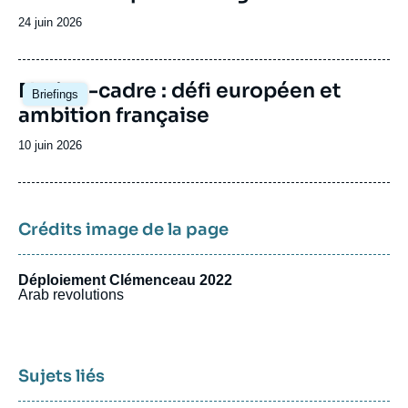
Date
24 juin 2026
de
publication
Image
Nation-cadre : défi européen et
Briefings
principale
ambition française
Date
10 juin 2026
de
publication
Crédits image de la page
Déploiement Clémenceau 2022
Arab revolutions
Sujets liés