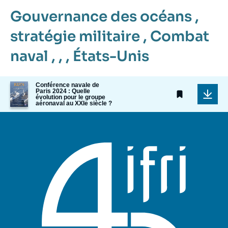
Gouvernance des océans
,
stratégie militaire
,
Combat
naval
, , ,
États-Unis
Image
Conférence navale de
Paris 2024 : Quelle
de
évolution pour le groupe
couverture
aéronaval au XXIe siècle ?
de
la
publication