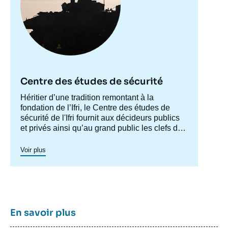
Centre des études de sécurité
Accroche
Héritier d’une tradition remontant à la
centre
fondation de l’Ifri, le Centre des études de
sécurité de l'Ifri fournit aux décideurs publics
et privés ainsi qu’au grand public les clefs de
compréhension des rapports de force et des
modes de conflictualité contemporains et à
Voir plus
venir. Par son positionnement à la jointure du
politique et de l’opérationnel, la crédibilité de
son équipe civilo-militaire et la diffusion large
de ses publications en français et en anglais,
le Centre des études de sécurité constitue
dans le paysage français des
think tanks
un
En savoir plus
pôle unique de recherche et d’influence sur le