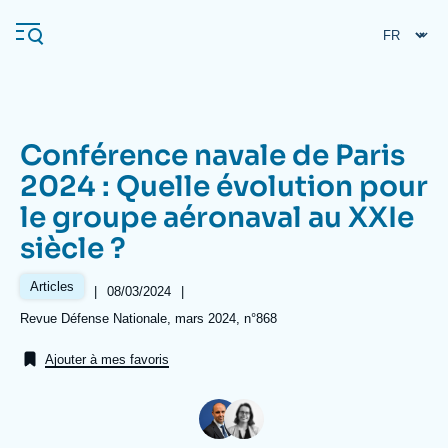
Aller
Panneau de gestion des cookies
au
contenu
principal
Conférence navale de Paris
Navigation
2024 : Quelle évolution pour
principale
le groupe aéronaval au XXIe
L'Ifri
siècle ?
Analyses
Articles
|
Date
08/03/2024
|
de
À propos de l'Ifri
Recherches fréquentes
Références
Revue Défense Nationale, mars 2024, n°868
publication
Événements
L'Ifri en bref
Proche-Orient
Ajouter à mes favoris