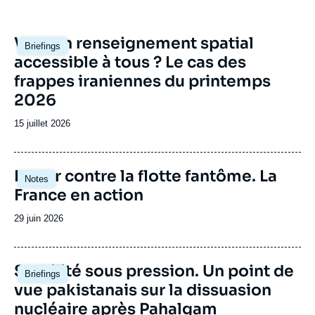
débat de défense national et international.
Image
Vers un renseignement spatial
Briefings
principale
accessible à tous ? Le cas des
frappes iraniennes du printemps
2026
Date
15 juillet 2026
de
publication
Image
Lutter contre la flotte fantôme. La
Notes
principale
France en action
Date
29 juin 2026
de
publication
Image
Stabilité sous pression. Un point de
Briefings
principale
vue pakistanais sur la dissuasion
nucléaire après Pahalgam