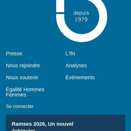
Pied
Presse
Navigation
L'Ifri
de
principale
page
Nous rejoindre
Analyses
Nous soutenir
Événements
Égalité Hommes
Femmes
Se connecter
Titre
Ramses 2026, Un nouvel