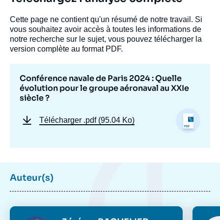
Jérémy BACHELIER, Héloïse FAYET, «
Cette page ne contient qu'un résumé de notre travail. Si
Conférence navale de Paris 2024 : Quelle
vous souhaitez avoir accès à toutes les informations de
évolution pour le groupe aéronaval au XXIe
notre recherche sur le sujet, vous pouvez télécharger la
siècle ? », Articles, Ifri, 8 mars 2024.
version complète au format PDF.
Copier
Conférence navale de Paris 2024 : Quelle
évolution pour le groupe aéronaval au XXIe
siècle ?
Télécharger
.pdf (95.04 Ko)
Auteur(s)
Photo
Phot