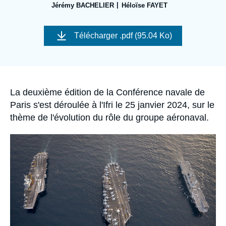
Se connecter
Jérémy BACHELIER
Héloïse FAYET
Image
Nous soutenir
de
Télécharger
.pdf (95.04 Ko)
couverture
de
la
publication
Accroche
La deuxième édition de la Conférence navale de
Paris s'est déroulée à l'Ifri le 25 janvier 2024, sur le
thème de l'évolution du rôle du groupe aéronaval.
Image
principale